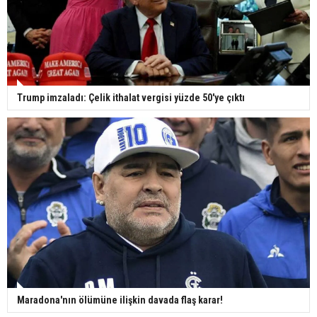
Trump imzaladı: Çelik ithalat vergisi yüzde 50'ye çıktı
Maradona'nın ölümüne ilişkin davada flaş karar!