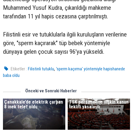
Muhammed Yusuf Kudra, çıkarıldığı mahkeme
tarafından 11 yıl hapis cezasına çarptırılmıştı.
Filistinli esir ve tutuklularla ilgili kuruluşların verilerine
göre, "sperm kaçırarak" tüp bebek yöntemiyle
dünyaya gelen çocuk sayısı 96'ya yükseldi.
,
Etiketler :
Filistinli tutuklu
'sperm kaçırma' yöntemiyle hapishanede
baba oldu
Önceki ve Sonraki Haberler
Çanakkale’de elektrik çarpan
TSK personeline ilişkin kanun
8 inek telef oldu
teklifi yasalaştı