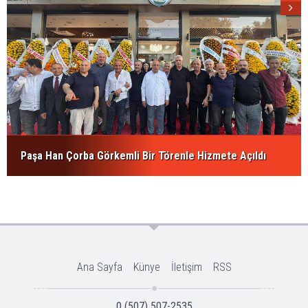
Paşa Han Çorba Görkemli Bir Törenle Hizmete Açıldı
Ana Sayfa
Künye
İletişim
RSS
0 (507) 507-2535