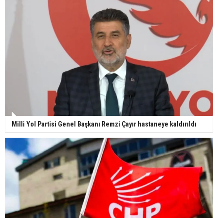
Milli Yol Partisi Genel Başkanı Remzi Çayır hastaneye kaldırıldı