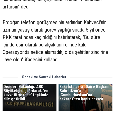
arttırsın" dedi.
Erdoğan telefon görüşmesinin ardından Kahveci'nin
uzman çavuş olarak görev yaptığı sırada 5 yıl önce
PKK tarafından kaçırıldığını hatırlatarak, "Bu süre
içinde esir olarak bu alçakların elinde kaldı.
Operasyonda netice alamadık, o da şehitler zincirine
ilave oldu" ifadesini kullandı.
Önceki ve Sonraki Haberler
Dışişleri Bakanlığı: ABD
Eski İstihbarat Daire Başkanı
Büyükelçisi çağrılarak 'en
Sabri Uzun'a
kuvvetli şekilde' tepkimiz
'Cumhurbaşkanı'na
dile getirildi
hakaret'ten hapis cezası