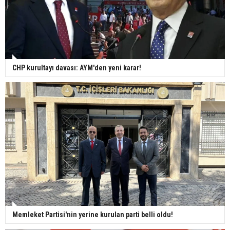
CHP kurultayı davası: AYM'den yeni karar!
Memleket Partisi'nin yerine kurulan parti belli oldu!