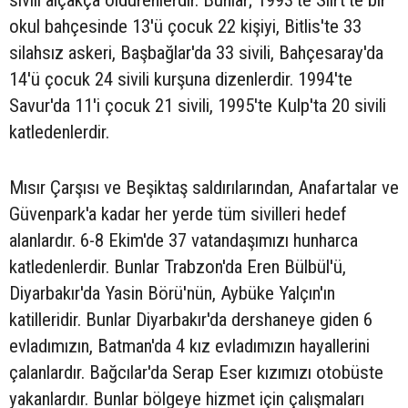
sivili alçakça öldürenlerdir. Bunlar; 1993'te Siirt'te bir
okul bahçesinde 13'ü çocuk 22 kişiyi, Bitlis'te 33
silahsız askeri, Başbağlar'da 33 sivili, Bahçesaray'da
14'ü çocuk 24 sivili kurşuna dizenlerdir. 1994'te
Savur'da 11'i çocuk 21 sivili, 1995'te Kulp'ta 20 sivili
katledenlerdir.
Mısır Çarşısı ve Beşiktaş saldırılarından, Anafartalar ve
Güvenpark'a kadar her yerde tüm sivilleri hedef
alanlardır. 6-8 Ekim'de 37 vatandaşımızı hunharca
katledenlerdir. Bunlar Trabzon'da Eren Bülbül'ü,
Diyarbakır'da Yasin Börü'nün, Aybüke Yalçın'ın
katilleridir. Bunlar Diyarbakır'da dershaneye giden 6
evladımızın, Batman'da 4 kız evladımızın hayallerini
çalanlardır. Bağcılar'da Serap Eser kızımızı otobüste
yakanlardır. Bunlar bölgeye hizmet için çalışmaları