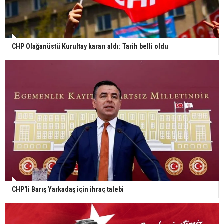
CHP Olağanüstü Kurultay kararı aldı: Tarih belli oldu
CHP'li Barış Yarkadaş için ihraç talebi