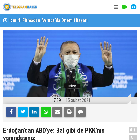
İzmirli Firmadan Avrupa’da Önemli Başarı
Özel Okulla
Devlet Oku
17:39
15 Şubat 2021
Erdoğan'dan ABD'ye: Bal gibi de PKK'nın
A+
yanındasınız
A-