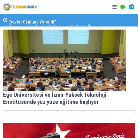
Devlet Okuluna Yöneldi"
SAK’dan mes
"Toprağını Kaybeden Geleceğini Kaybeder!"
Ege Üniversitesi ve İzmir Yüksek Teknoloji
Enstitüsünde yüz yüze eğitime başlıyor