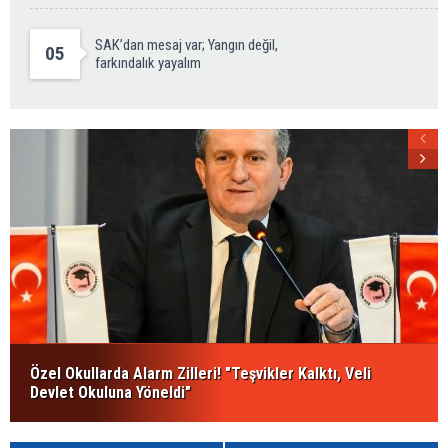
SAK’dan mesaj var; Yangın değil,
05
farkındalık yayalım
Özel Okullarda Alarm Zilleri! "Teşvikler Kalktı, Veli
Devlet Okuluna Yöneldi"