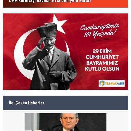
CHP kurultayı davası: AYM'den yeni karar!
İlgi Çeken Haberler