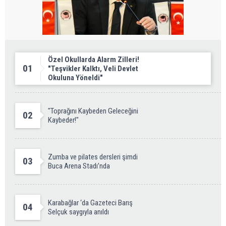
Özel Okullarda Alarm Zilleri!
01
"Teşvikler Kalktı, Veli Devlet
Okuluna Yöneldi"
"Toprağını Kaybeden Geleceğini
02
Kaybeder!"
Zumba ve pilates dersleri şimdi
03
Buca Arena Stadı’nda
Karabağlar ‘da Gazeteci Barış
04
Selçuk saygıyla anıldı