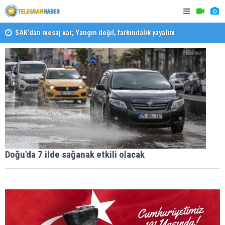
SAK’dan mesaj var; Yangın değil, farkındalık yayalım
Konaklı ka
Karabağlar ‘da Gazeteci Barış Selçuk saygıyla anıldı
Doğu'da 7 ilde sağanak etkili olacak