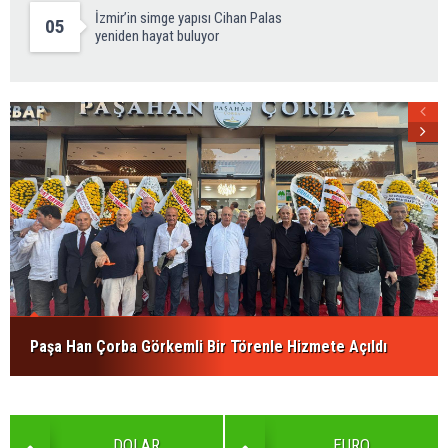
İzmir’in simge yapısı Cihan Palas
05
yeniden hayat buluyor
Paşa Han Çorba Görkemli Bir Törenle Hizmete Açıldı
DOLAR
EURO