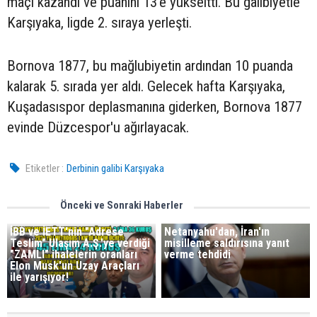
maçı kazandı ve puanını 13'e yükseltti. Bu galibiyetle
Karşıyaka, ligde 2. sıraya yerleşti.
Bornova 1877, bu mağlubiyetin ardından 10 puanda
kalarak 5. sırada yer aldı. Gelecek hafta Karşıyaka,
Kuşadasıspor deplasmanına giderken, Bornova 1877
evinde Düzcespor'u ağırlayacak.
Etiketler :
Derbinin galibi Karşıyaka
Önceki ve Sonraki Haberler
İBB ve İETT'nin "Adrese
Netanyahu'dan, İran'ın
Teslim" Ulaşım A.Ş.'ye verdiği
misilleme saldırısına yanıt
"ZAMLI" ihalelerin oranları
verme tehdidi
Elon Musk'un Uzay Araçları
ile yarışıyor!