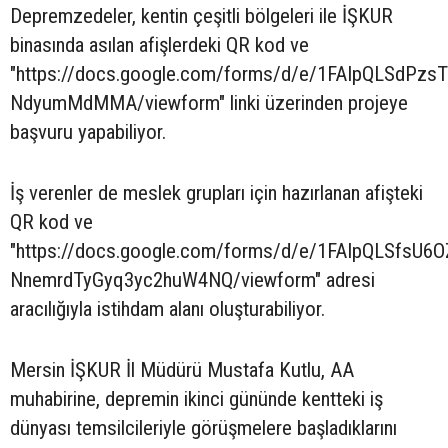
Depremzedeler, kentin çeşitli bölgeleri ile İŞKUR
binasında asılan afişlerdeki QR kod ve
"https://docs.google.com/forms/d/e/1FAIpQLSdP
NdyumMdMMA/viewform" linki üzerinden projeye
başvuru yapabiliyor.
İş verenler de meslek grupları için hazırlanan afişteki
QR kod ve
"https://docs.google.com/forms/d/e/1FAIpQLSfsU6
NnemrdTyGyq3yc2huW4NQ/viewform" adresi
aracılığıyla istihdam alanı oluşturabiliyor.
Mersin İŞKUR İl Müdürü Mustafa Kutlu, AA
muhabirine, depremin ikinci gününde kentteki iş
dünyası temsilcileriyle görüşmelere başladıklarını