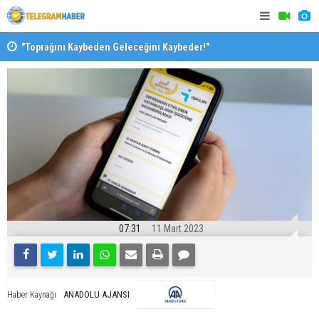
"Toprağını Kaybeden Geleceğini Kaybeder!"
SAK’dan mes
07:31
11 Mart 2023
ANADOLU AJANSI
Haber Kaynağı