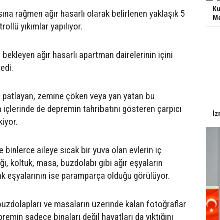
Ku
ına rağmen ağır hasarlı olarak belirlenen yaklaşık 5
Me
rollü yıkımlar yapılıyor.
ı bekleyen ağır hasarlı apartman dairelerinin içini
edi.
ı patlayan, zemine çöken veya yan yatan bu
n içlerinde de depremin tahribatını gösteren çarpıcı
İz
kiyor.
binlerce aileye sıcak bir yuva olan evlerin iç
dığı, koltuk, masa, buzdolabı gibi ağır eşyaların
k eşyalarının ise paramparça olduğu görülüyor.
 buzdolapları ve masaların üzerinde kalan fotoğraflar
premin sadece binaları değil hayatları da yıktığını