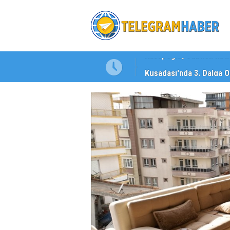
şı!
Kuşadası'nda 3. Dalga O