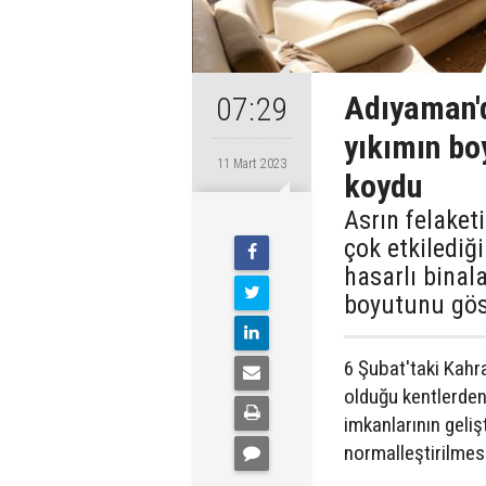
Adıyaman'da
07:29
yıkımın bo
11 Mart 2023
koydu
Asrın felaket
çok etkilediğ
hasarlı binal
boyutunu gös
6 Şubat'taki Kah
olduğu kentlerde
imkanlarının geliş
normalleştirilmes