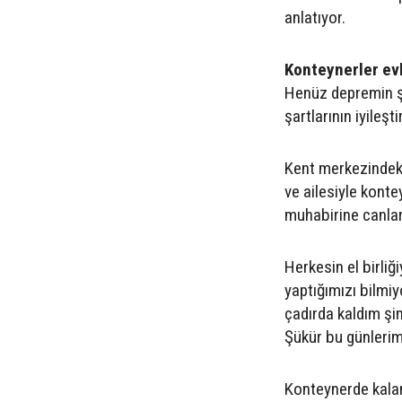
anlatıyor.
Konteynerler ev
Henüz depremin ş
şartlarının iyileş
Kent merkezindeki
ve ailesiyle kont
muhabirine canların
Herkesin el birliğ
yaptığımızı bilmiy
çadırda kaldım şi
Şükür bu günlerimi
Konteynerde kalan