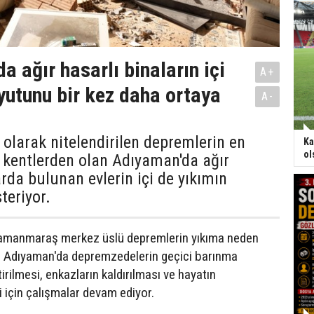
 ağır hasarlı binaların içi
A+
yutunu bir kez daha ortaya
A-
i olarak nitelendirilen depremlerin en
Ka
ol
i kentlerden olan Adıyaman'da ağır
arda bulunan evlerin içi de yıkımın
teriyor.
ramanmaraş merkez üslü depremlerin yıkıma neden
n Adıyaman'da depremzedelerin geçici barınma
tirilmesi, enkazların kaldırılması ve hayatın
i için çalışmalar devam ediyor.