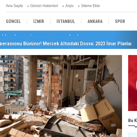
Ana Sayfa
Günün Haberleri
Arşiv
Sitene Ekle
GÜNCEL
İZMİR
İSTANBUL
ANKARA
SPOR
perasyonu Büyüyor! Mercek Altındaki Dosya: 2023 İmar Planları
YEREL
SAĞLIK
EKONOMİ
POLİTİKA
Bu K