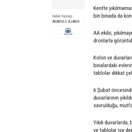
Kentte yıkılmamas
bin binada da kont
Haber Kaynağı
ANADOLU AJANSI
AA ekibi, yıkılmay
dronlarla görüntül
Kolon ve duvarlar
binalardaki evleri
tablolar dikkat çe
6 Şubat öncesinde 
duvarlarının yıkıl
savrulduğu, mutfa
Yıkık duvarlarda,
ve tablolar ise de