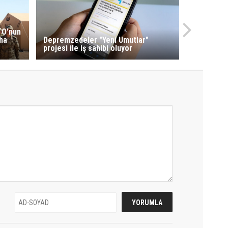
TO'nun
aha
Depremzedeler "Yeni Umutlar"
projesi ile iş sahibi oluyor