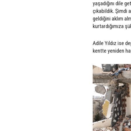
yaşadığını dile g
çıkabildik. Şimdi
geldiğini aklım alm
kurtardığımıza şü
Adile Yıldız ise 
kentte yeniden hay