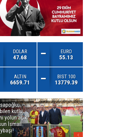
DOLAR
EURO
47.68
55.13
ALTIN
BIST 100
6659.71
13779.39
sapoğlu;
Kuşadası'nda
bilen kutlu,
3. Dalga
ni yolun açık
Operasyonu
sun İsmail
Büyüyor!
ybaşı!
Mercek
Altındaki