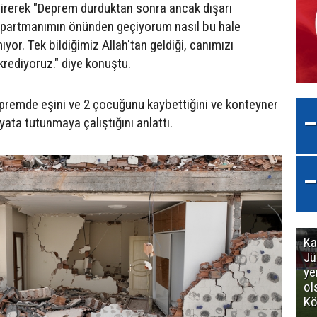
etirerek "Deprem durduktan sonra ancak dışarı
 apartmanımın önünden geçiyorum nasıl bu hale
ıyor. Tek bildiğimiz Allah'tan geldiği, canımızı
krediyoruz." diye konuştu.
depremde eşini ve 2 çocuğunu kaybettiğini ve konteyner
ata tutunmaya çalıştığını anlattı.
Ka
Jü
ye
ol
Kö