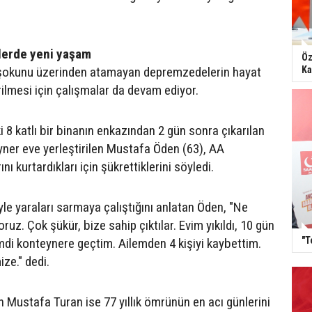
lerde yeni yaşam
Öz
okunu üzerinden atamayan depremzedelerin hayat
Ka
tirilmesi için çalışmalar da devam ediyor.
 8 katlı bir binanın enkazından 2 gün sonra çıkarılan
eyner eve yerleştirilen Mustafa Öden (63), AA
ı kurtardıkları için şükrettiklerini söyledi.
iyle yaraları sarmaya çalıştığını anlatan Öden, "Ne
oruz. Çok şükür, bize sahip çıktılar. Evim yıkıldı, 10 gün
"T
mdi konteynere geçtim. Ailemden 4 kişiyi kaybettim.
ze." dedi.
 Mustafa Turan ise 77 yıllık ömrünün en acı günlerini