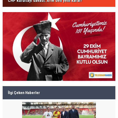
CHP kurultayı davası: AYM'den yeni karar!
İlgi Çeken Haberler