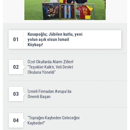
Kasapoğlu; Jübilen kutlu, yeni
01
yolun açık olsun İsmail
Köybaşı!
Özel Okullarda Alarm Zilleri!
02
"Teşvikler Kalktı, Veli Devlet
Okuluna Yöneldi"
İzmirli Firmadan Avrupa’da
03
Önemli Başarı
"Toprağını Kaybeden Geleceğini
04
Kaybeder!"