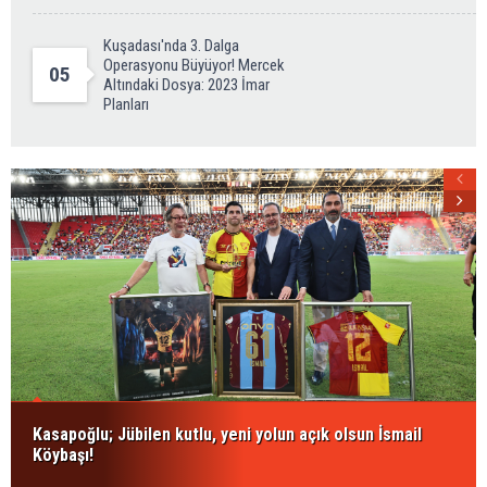
Kuşadası'nda 3. Dalga
Operasyonu Büyüyor! Mercek
05
Altındaki Dosya: 2023 İmar
Planları
Kasapoğlu; Jübilen kutlu, yeni yolun açık olsun İsmail
Köybaşı!