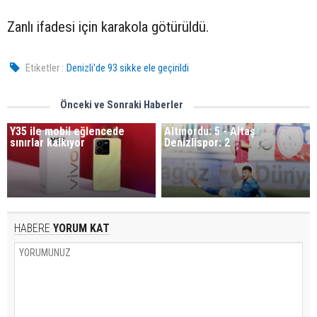
Zanlı ifadesi için karakola götürüldü.
Etiketler :
Denizli'de 93 sikke ele geçirildi
Önceki ve Sonraki Haberler
Y35 ile mobil eğlencede
Altınordu: 5 - Altaş
sınırlar kalkıyor
Denizlispor: 2
HABERE
YORUM KAT