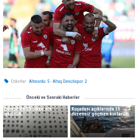
Etiketler :
Altınordu: 5 - Altaş Denizlispor: 2
Önceki ve Sonraki Haberler
Denizli'de 93 sikke ele
Kuşadası açıklarında 15
geçirildi
düzensiz göçmen kurtarıldı​​​​​