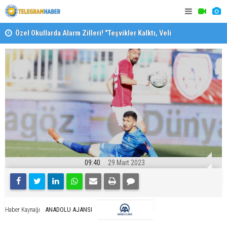
Özel Okullarda Alarm Zilleri! "Teşvikler Kalktı, Veli
"Toprağını
Devlet Okuluna Yöneldi"
09:40
29 Mart 2023
ANADOLU AJANSI
Haber Kaynağı