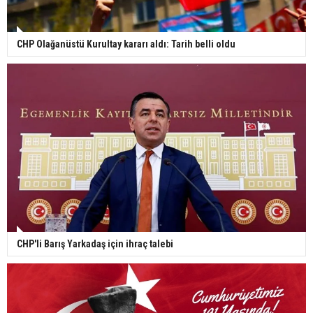
CHP Olağanüstü Kurultay kararı aldı: Tarih belli oldu
CHP'li Barış Yarkadaş için ihraç talebi