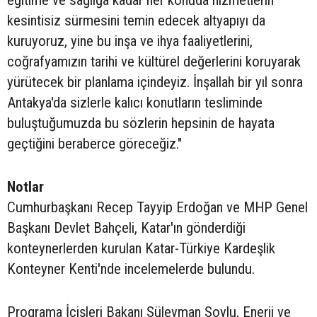
eğitime ve sağlığa kadar her konuda hizmetlerin
kesintisiz sürmesini temin edecek altyapıyı da
kuruyoruz, yine bu inşa ve ihya faaliyetlerini,
coğrafyamızın tarihi ve kültürel değerlerini koruyarak
yürütecek bir planlama içindeyiz. İnşallah bir yıl sonra
Antakya'da sizlerle kalıcı konutların tesliminde
buluştuğumuzda bu sözlerin hepsinin de hayata
geçtiğini beraberce göreceğiz."
Notlar
Cumhurbaşkanı Recep Tayyip Erdoğan ve MHP Genel
Başkanı Devlet Bahçeli, Katar'ın gönderdiği
konteynerlerden kurulan Katar-Türkiye Kardeşlik
Konteyner Kenti'nde incelemelerde bulundu.
Programa İçişleri Bakanı Süleyman Soylu, Enerji ve