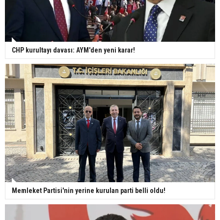
CHP kurultayı davası: AYM'den yeni karar!
Memleket Partisi'nin yerine kurulan parti belli oldu!