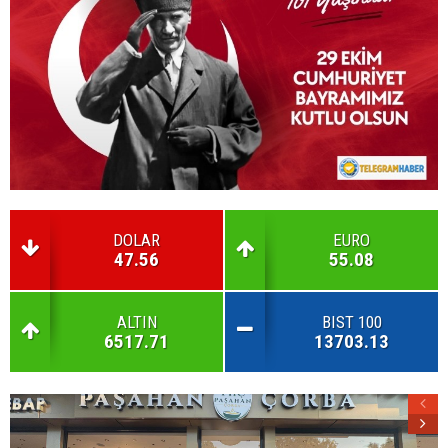
DOLAR
EURO
47.56
55.08
ALTIN
BIST 100
6517.71
13703.13