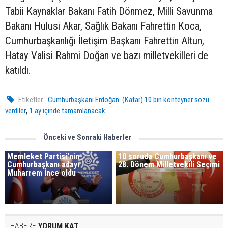
Tabii Kaynaklar Bakanı Fatih Dönmez, Milli Savunma
Bakanı Hulusi Akar, Sağlık Bakanı Fahrettin Koca,
Cumhurbaşkanlığı İletişim Başkanı Fahrettin Altun,
Hatay Valisi Rahmi Doğan ve bazı milletvekilleri de
katıldı.
Etiketler :
Cumhurbaşkanı Erdoğan: (Katar) 10 bin konteyner sözü
,
verdiler
1 ay içinde tamamlanacak
Önceki ve Sonraki Haberler
Memleket Partisi'nin
10 soruda Cumhurbaşkanı ve
Cumhurbaşkanı adayı
28. Dönem Milletvekili Seçimi
Muharrem İnce oldu
HABERE
YORUM KAT