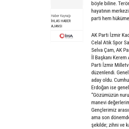
böyle biline. Ter
hayatının merkez
Haber Kaynağı
parti hem hükümet
İHLAS HABER
AJANSI
AK Parti İzmir Kad
Celal Atik Spor S
Selva Çam, AK Par
İl Başkanı Kerem 
Parti İzmir Milletv
düzenlendi. Genel
aday oldu. Cumhu
Erdoğan ise genel 
“Gözümüzün nuru ç
manevi değerleri
Gençlerimiz arasın
ama son dönemde 
şekilde; zihni ve k