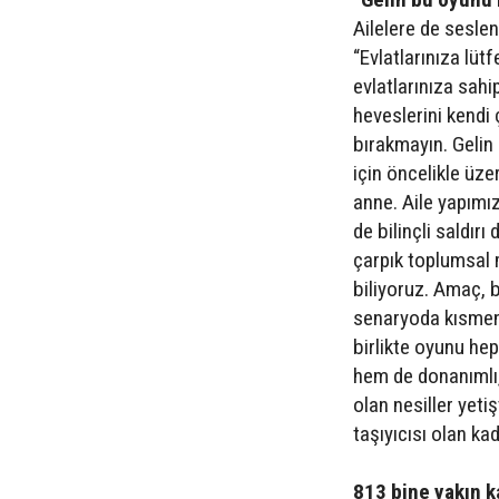
Ailelere de sesle
“Evlatlarınıza lütf
evlatlarınıza sahi
heveslerini kendi 
bırakmayın. Gelin
için öncelikle üze
anne. Aile yapımı
de bilinçli saldırı
çarpık toplumsal 
biliyoruz. Amaç, 
senaryoda kısmen 
birlikte oyunu he
hem de donanımlı,
olan nesiller yeti
taşıyıcısı olan ka
813 bine yakın k