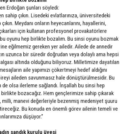
nen Erdoğan şunları söyledi:
en sahip çıkın. Lisedeki evlatlarınıza, üniversitedeki
p çıkın. Meydanı onların heyecanlarını, hayallerini,
çıkarları için kullanan profesyonel provakatörlere
 bu oyunu hep birlikte bozalım. Bu sinsi oyunu bozmak
rine eğilmemiz gereken yer ailedir. Ailede de annedir
zın uzunca bir süredir doğrudan veya dolaylı ama hepsi
 dalgası altında olduğunu biliyoruz. Milletimize dayatılan
mesajların aile yapımızı çökertmeyi hedef aldığını
bireyi aileden savunmasız hale dönüştürülmesidir. Bu
de olsa ilerleme sağlandı. İnşallah bu sinsi hep
p birlikte bozacağız. Hem gençlerimize sahip çıkarak
 milli, manevi değerleriyle bezenmiş medeniyet şuuru
ştireceğiz. Bu konuda en önemli görev ailenin temeli ve
dınlarımıza düşüyor.”
adın sandık kurulu üyesi