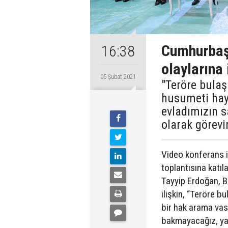
Cumhurbaş
16:38
olaylarına 
05 Şubat 2021
"Teröre bulaş
husumeti hay
evladımızın 
olarak görevi
Video konferans il
toplantısına katı
Tayyip Erdoğan, B
ilişkin, “Teröre b
bir hak arama vas
bakmayacağız, yak