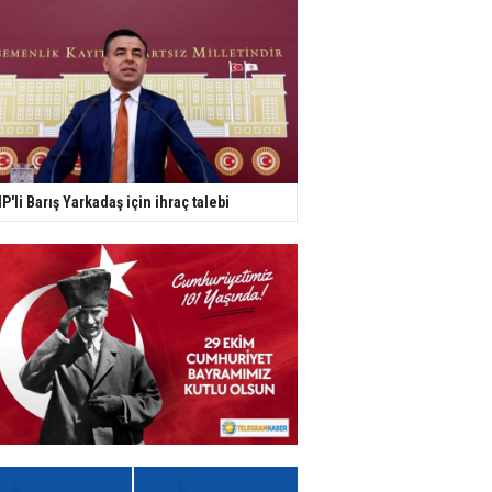
P'li Barış Yarkadaş için ihraç talebi