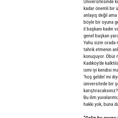
Üniversitesinde kı
kadar önemli bir ü
anlayış değil ama 
böyle bir oyuna ge
il başkanı kadın v
genel başkan yardı
Yahu sizin orada n
tahrik etmenin an
konuşuyor. Öbür m
Kadıköy’de kalktıl
ismi iyi kendisi m
‘hoş geldin’ mi d
üniversitede bir 
karıştıracaksınız
Bu ilim yuvalarım
hakkı yok, buna d
“Gelin bu oyunu 