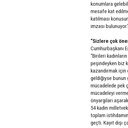
konumlara gelebil
mesafe kat edilme
katılması konusun
imzası bulunuyor.
“Sizlere çok öne
Cumhurbaşkanı Er
“Birileri kadınlar
peşindeyken biz k
kazandırmak için ç
geldiğiyse bunun g
mücadelede pek ço
mücadeleyi verme
önyargıları aşara
54 kadın milletve
toplam istihdamın 
geçti. Kayıt dışı ç