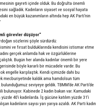
mesinin gayreti içinde olduk. Bu doğrulta önemli
sini sağladık. Kadınların siyaset ve sosyal hayata
daki en büyük kazanımların altında hep AK Parti’nin
”
mli görevler düşüyor”
doğan sözlerini şöyle sürdürdü:
ın ismini ve fırsat bulduklarında kendisini istismar etme
adını gerçek anlamda hak ve özgürlüklerine
alıştık. Bugün her alanda kadınlar önemli bir yere
erisinde böyle kararlı bir mücadele vardır. Bu
k engelle karşılaştık. Kendi içimizde dahi bu
k mecburiyetinde kaldık ama hamdolsun tüm
k bulunduğumuz seviyeye geldik. TBMM’de AK Parti’de
kili bulunuyor. Kabinede 2 kadın bakan var. Kamudaki
yüzde 40’ı kadınlarda. İş gücüne katılım yüzde 31’i
alışan kadınların sayısı yarı yarıya azaldı. AK Parti kadın