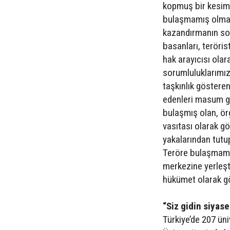
kopmuş bir kesimi
bulaşmamış olması
kazandırmanın sor
basanları, teröris
hak arayıcısı olar
sorumluluklarımız
taşkınlık gösteren
edenleri masum g
bulaşmış olan, ör
vasıtası olarak 
yakalarından tutup
Teröre bulaşmamış
merkezine yerleş
hükümet olarak gö
“Siz gidin siyase
Türkiye’de 207 ün