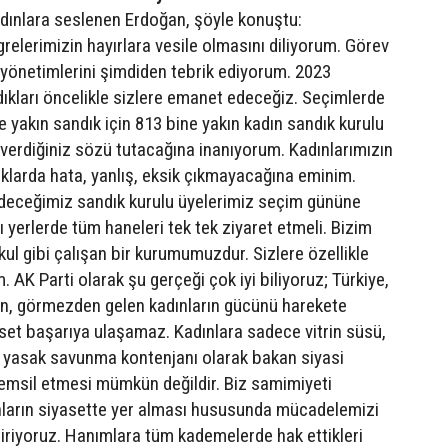
ınlara seslenen Erdoğan, şöyle konuştu:
grelerimizin hayırlara vesile olmasını diliyorum. Görev
yönetimlerini şimdiden tebrik ediyorum. 2023
ıkları öncelikle sizlere emanet edeceğiz. Seçimlerde
 yakın sandık için 813 bine yakın kadın sandık kurulu
 verdiğiniz sözü tutacağına inanıyorum. Kadınlarımızın
ıklarda hata, yanlış, eksik çıkmayacağına eminim.
deceğimiz sandık kurulu üyelerimiz seçim gününe
 yerlerde tüm haneleri tek tek ziyaret etmeli. Bizim
kul gibi çalışan bir kurumumuzdur. Sizlere özellikle
 AK Parti olarak şu gerçeği çok iyi biliyoruz; Türkiye,
an, görmezden gelen kadınların gücünü harekete
et başarıya ulaşamaz. Kadınlara sadece vitrin süsü,
 yasak savunma kontenjanı olarak bakan siyasi
 temsil etmesi mümkün değildir. Biz samimiyeti
nların siyasette yer alması hususunda mücadelemizi
iriyoruz. Hanımlara tüm kademelerde hak ettikleri