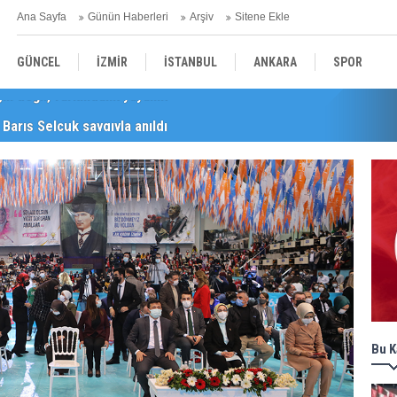
Ana Sayfa
Günün Haberleri
Arşiv
Sitene Ekle
GÜNCEL
İZMİR
İSTANBUL
ANKARA
SPOR
Barış Selçuk saygıyla anıldı
YEREL
SAĞLIK
EKONOMİ
POLİTİKA
Bu K