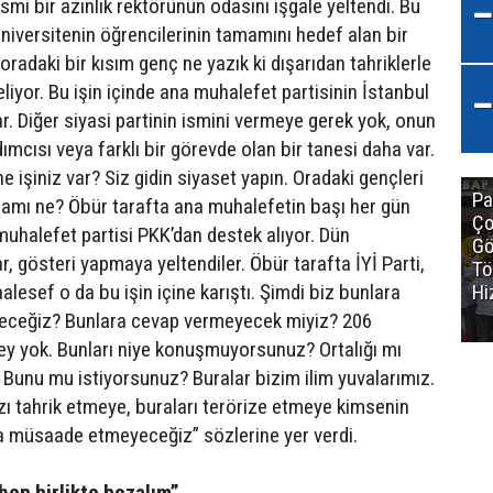
smi bir azınlık rektörünün odasını işgale yeltendi. Bu
niversitenin öğrencilerinin tamamını hedef alan bir
oradaki bir kısım genç ne yazık ki dışarıdan tahriklerle
liyor. Bu işin içinde ana muhalefet partisinin İstanbul
ar. Diğer siyasi partinin ismini vermeye gerek yok, onun
mcısı veya farklı bir görevde olan bir tanesi daha var.
e işiniz var? Siz gidin siyaset yapın. Oradaki gençleri
Pa
lamı ne? Öbür tarafta ana muhalefetin başı her gün
Ço
uhalefet partisi PKK’dan destek alıyor. Dün
Gö
ar, gösteri yapmaya yeltendiler. Öbür tarafta İYİ Parti,
Tö
aalesef o da bu işin içine karıştı. Şimdi biz bunlara
Hi
iyeceğiz? Bunlara cevap vermeyecek miyiz? 206
şey yok. Bunları niye konuşmuyorsunuz? Ortalığı mı
? Bunu mu istiyorsunuz? Buralar bizim ilim yuvalarımız.
ızı tahrik etmeye, buraları terörize etmeye kimsenin
a müsaade etmeyeceğiz” sözlerine yer verdi.
hep birlikte bozalım”