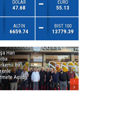
DOLAR
EURO
47.68
55.13
ALTIN
BIST 100
6659.74
13779.39
şa Han
İnsan En Çok
rba
Açamadığı
rkemli Bir
Kapıları
renle
Hatırlar
zmete Açıldı