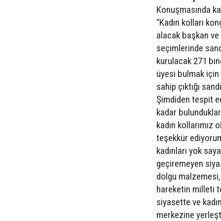
Konuşmasında kad
“Kadın kolları kon
alacak başkan ve 
seçimlerinde sand
kurulacak 271 bine
üyesi bulmak için
sahip çıktığı sand
Şimdiden tespit e
kadar bulundukları
kadın kollarımız o
teşekkür ediyorum.
kadınları yok say
geçiremeyen siyas
dolgu malzemesi,
hareketin milleti
siyasette ve kadı
merkezine yerleşt