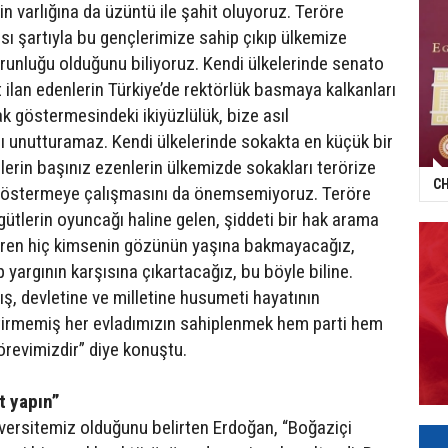
n varlığına da üzüntü ile şahit oluyoruz. Teröre
 şartıyla bu gençlerimize sahip çıkıp ülkemize
unluğu olduğunu biliyoruz. Kendi ülkelerinde senato
t ilan edenlerin Türkiye’de rektörlük basmaya kalkanları
ak göstermesindeki ikiyüzlülük, bize asıl
ı unutturamaz. Kendi ülkelerinde sokakta en küçük bir
lerin başınız ezenlerin ülkemizde sokakları terörize
CH
östermeye çalışmasını da önemsemiyoruz. Teröre
gütlerin oyuncağı haline gelen, şiddeti bir hak arama
gören hiç kimsenin gözünün yaşına bakmayacağız,
 yargının karşısına çıkartacağız, bu böyle biline.
, devletine ve milletine husumeti hayatının
tirmemiş her evladımızın sahiplenmek hem parti hem
revimizdir” diye konuştu.
t yapın”
iversitemiz olduğunu belirten Erdoğan, “Boğaziçi