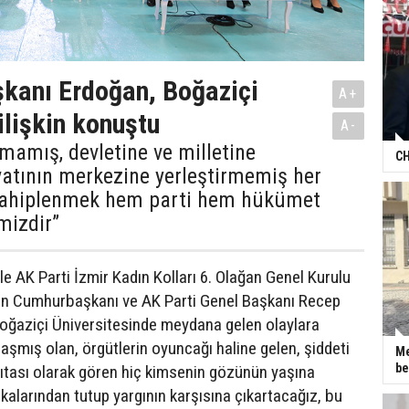
kanı Erdoğan, Boğaziçi
A+
ilişkin konuştu
A-
mamış, devletine ve milletine
CH
atının merkezine yerleştirmemiş her
sahiplenmek hem parti hem hükümet
mizdir”
e AK Parti İzmir Kadın Kolları 6. Olağan Genel Kurulu
lan Cumhurbaşkanı ve AK Parti Genel Başkanı Recep
oğaziçi Üniversitesinde meydana gelen olaylara
ulaşmış olan, örgütlerin oyuncağı haline gelen, şiddeti
Me
be
ıtası olarak gören hiç kimsenin gözünün yaşına
alarından tutup yargının karşısına çıkartacağız, bu