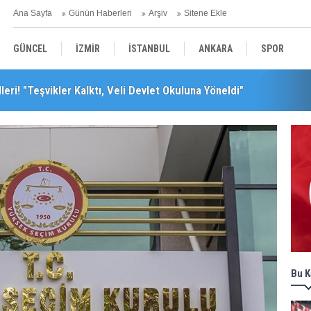
Ana Sayfa
Günün Haberleri
Arşiv
Sitene Ekle
GÜNCEL
İZMİR
İSTANBUL
ANKARA
SPOR
leri! "Teşvikler Kalktı, Veli Devlet Okuluna Yöneldi"
YEREL
SAĞLIK
EKONOMİ
POLİTİKA
leceğini Kaybeder!"
Bu K