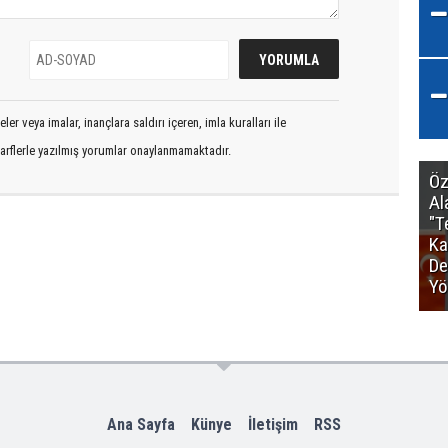
er veya imalar, inançlara saldırı içeren, imla kuralları ile
arflerle yazılmış yorumlar onaylanmamaktadır.
Öz
Al
"T
Ka
De
Yö
Ana Sayfa
Künye
İletişim
RSS