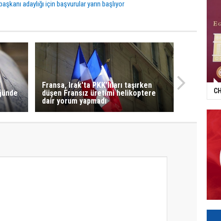
şkanı adaylığı için başvurular yarın başlıyor
Fransa, Irak'ta PKK’lıları taşırken
CH
ğünde
düşen Fransız üretimi helikoptere
dair yorum yapmadı