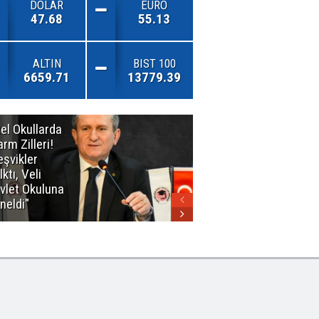
DOLAR
EURO
47.68
55.13
ALTIN
BIST 100
6659.71
13779.39
el Okullarda
"Toprağını
arm Zilleri!
Kaybeden
eşvikler
Geleceğini
lktı, Veli
Kaybeder!"
vlet Okuluna
neldi"