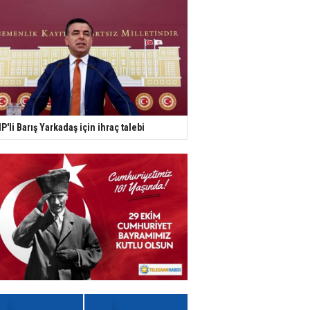
P'li Barış Yarkadaş için ihraç talebi