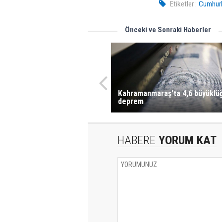
Etiketler :
Cumhurba
Önceki ve Sonraki Haberler
Kahramanmaraş’ta 4,6 büyüklü
deprem
HABERE
YORUM KAT