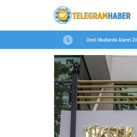
Özel Okullarda Alarm Zil
"Toprağını Kaybeden Ge