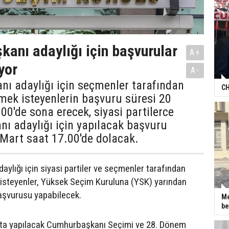
anı adaylığı için başvurular
A+
yor
A-
ı adaylığı için seçmenler tarafından
CH
mek isteyenlerin başvuru süresi 20
00'de sona erecek, siyasi partilerce
ı adaylığı için yapılacak başvuru
 Mart saat 17.00'de dolacak.
ylığı için siyasi partiler ve seçmenler tarafından
isteyenler, Yüksek Seçim Kuruluna (YSK) yarından
başvurusu yapabilecek.
Me
be
'ta yapılacak Cumhurbaşkanı Seçimi ve 28. Dönem