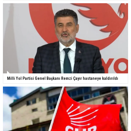
Milli Yol Partisi Genel Başkanı Remzi Çayır hastaneye kaldırıldı