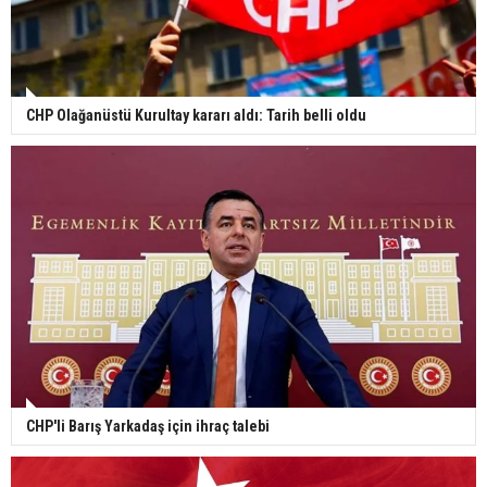
CHP Olağanüstü Kurultay kararı aldı: Tarih belli oldu
CHP'li Barış Yarkadaş için ihraç talebi