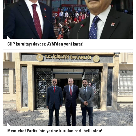
CHP kurultayı davası: AYM'den yeni karar!
Memleket Partisi'nin yerine kurulan parti belli oldu!