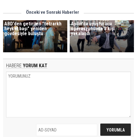
Önceki ve Sonraki Haberler
ABD'den getirilen "tetrarkh
Aydın'da uyuşturucu
heykel başı" yeniden
operasyonunda 8 kişi
gövdesiyle buluştu
yakalandı
HABERE
YORUM KAT