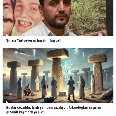
Şinasi Yurtsever'in hayatını kaybetti
Buzlar çözüldü, tarih yeniden yazılıyor: Arkeologları şaşırtan
gizemli keşif ortaya çıktı