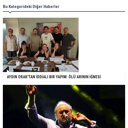
Bu Kategorideki Diğer Haberler
AYDIN ORAK'TAN İDDİALI BİR YAPIM: ÖLÜ ARININ İĞNESİ