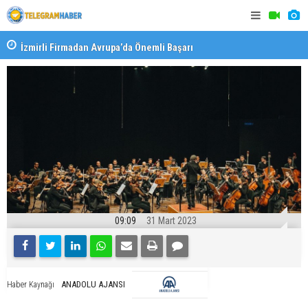
İzmirli Firmadan Avrupa’da Önemli Başarı
Özel Okulla
Devlet Oku
09:09
31 Mart 2023
ANADOLU AJANSI
Haber Kaynağı