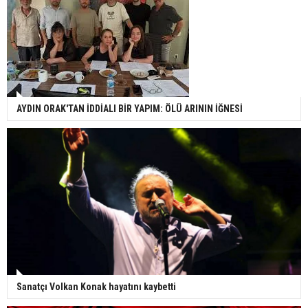
AYDIN ORAK'TAN İDDİALI BİR YAPIM: ÖLÜ ARININ İĞNESİ
Sanatçı Volkan Konak hayatını kaybetti