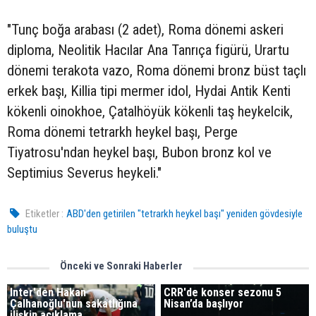
"Tunç boğa arabası (2 adet), Roma dönemi askeri
diploma, Neolitik Hacılar Ana Tanrıça figürü, Urartu
dönemi terakota vazo, Roma dönemi bronz büst taçlı
erkek başı, Killia tipi mermer idol, Hydai Antik Kenti
kökenli oinokhoe, Çatalhöyük kökenli taş heykelcik,
Roma dönemi tetrarkh heykel başı, Perge
Tiyatrosu'ndan heykel başı, Bubon bronz kol ve
Septimius Severus heykeli."
Etiketler :
ABD'den getirilen "tetrarkh heykel başı" yeniden gövdesiyle
buluştu
Önceki ve Sonraki Haberler
Inter'den Hakan
CRR'de konser sezonu 5
Çalhanoğlu'nun sakatlığına
Nisan’da başlıyor
ilişkin açıklama