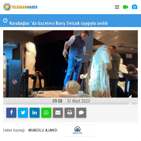
Karabağlar ‘da Gazeteci Barış Selçuk saygıyla anıldı
Konaklı ka
09:08
31 Mart 2023
ANADOLU AJANSI
Haber Kaynağı