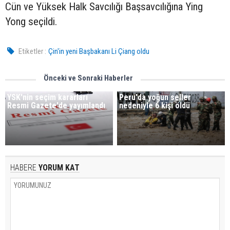
Cün ve Yüksek Halk Savcılığı Başsavcılığına Ying
Yong seçildi.
Etiketler :
Çin'in yeni Başbakanı Li Çiang oldu
Önceki ve Sonraki Haberler
YSK'nin seçim kararları
Peru'da yoğun seller
Resmi Gazete'de yayımlandı
nedeniyle 6 kişi öldü
HABERE
YORUM KAT