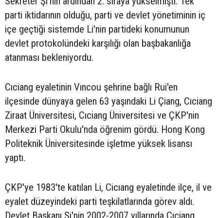
Sekreter Şi'nin ardından 2. sıraya yükselmişti. Tek
parti iktidarının olduğu, parti ve devlet yönetiminin iç
içe geçtiği sistemde Li'nin partideki konumunun
devlet protokolündeki karşılığı olan başbakanlığa
atanması bekleniyordu.
Cıciang eyaletinin Vıncou şehrine bağlı Rui'en
ilçesinde dünyaya gelen 63 yaşındaki Li Çiang, Cıciang
Ziraat Üniversitesi, Cıciang Üniversitesi ve ÇKP'nin
Merkezi Parti Okulu'nda öğrenim gördü. Hong Kong
Politeknik Üniversitesinde işletme yüksek lisansı
yaptı.
ÇKP'ye 1983'te katılan Li, Cicıang eyaletinde ilçe, il ve
eyalet düzeyindeki parti teşkilatlarında görev aldı.
Devlet Başkanı Şi'nin 2002-2007 yıllarında Cıciang