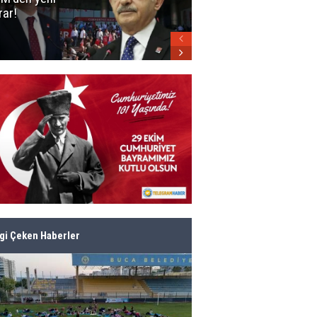
rar!
parti belli oldu!
lgi Çeken Haberler