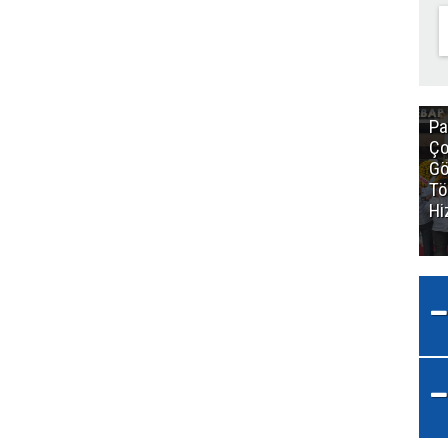
Pa
Ço
Gö
Tö
Hi