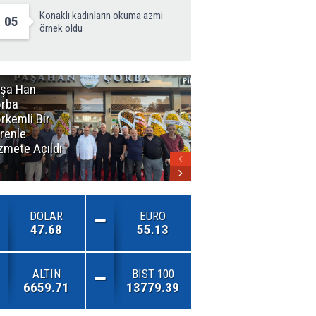
Konaklı kadınların okuma azmi
05
örnek oldu
şa Han
İnsan En Çok
rba
Açamadığı
rkemli Bir
Kapıları
renle
Hatırlar
zmete Açıldı
DOLAR
EURO
47.68
55.13
ALTIN
BIST 100
6659.71
13779.39