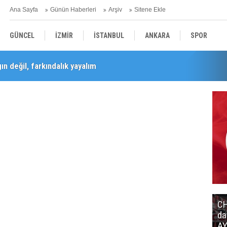
Ana Sayfa
Günün Haberleri
Arşiv
Sitene Ekle
GÜNCEL
İZMİR
İSTANBUL
ANKARA
SPOR
n değil, farkındalık yayalım
YEREL
SAĞLIK
EKONOMİ
POLİTİKA
Barış Selçuk saygıyla anıldı
CH
da
AY