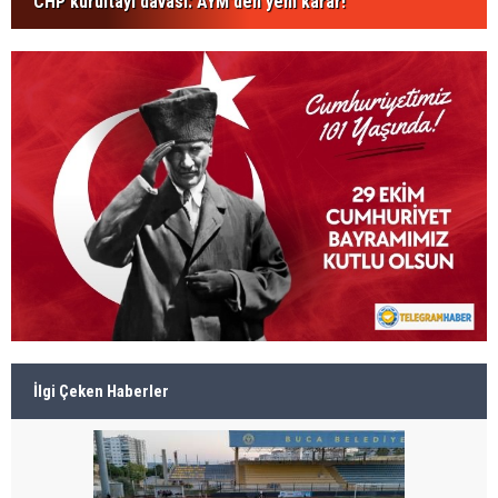
CHP kurultayı davası: AYM'den yeni karar!
İlgi Çeken Haberler