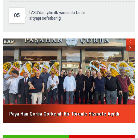
İZSU’dan yılın ilk yarısında tarihi
05
altyapı seferberliği
Paşa Han Çorba Görkemli Bir Törenle Hizmete Açıldı