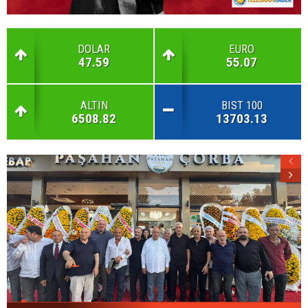
DOLAR
EURO
47.59
55.07
ALTIN
BIST 100
6508.82
13703.13