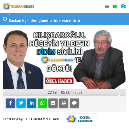
Başkan Eşki’den Çamdibi’nde esnaf turu
Halk isted
22:18
05 Ekim 2021
TELEGRAM ÖZEL HABER
Haber Kaynağı