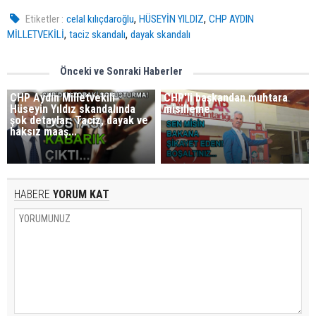
,
,
Etiketler :
celal kılıçdaroğlu
HÜSEYİN YILDIZ
CHP AYDIN
,
,
MİLLETVEKİLİ
taciz skandalı
dayak skandalı
Önceki ve Sonraki Haberler
CHP Aydın Milletvekili
CHP'li başkandan muhtara
Hüseyin Yıldız skandalında
misilleme
şok detaylar: Taciz, dayak ve
haksız maaş...
HABERE
YORUM KAT