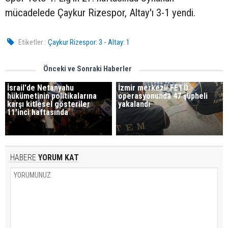
mücadelede Çaykur Rizespor, Altay'ı 3-1 yendi.
Etiketler :
Çaykur Rizespor: 3 - Altay: 1
Önceki ve Sonraki Haberler
İsrail'de Netanyahu
İzmir merkezli FETÖ
hükümetinin politikalarına
operasyonunda 47 şüpheli
karşı kitlesel gösteriler
yakalandı
11'inci haftasında
HABERE
YORUM KAT