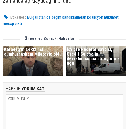
zamanda açıklayacağını bildirdi.
Etiketler :
Bulgaristan'da seçim sandıklarından koalisyon hükümeti
mesajı çıktı
Önceki ve Sonraki Haberler
Karadağ'ın sekizinci
İsviçre Federal Savcısı,
cumhurbaşkanı Milatovic oldu
Credit Suisse'in
devralınmasına soruşturma
açtı
HABERE
YORUM KAT