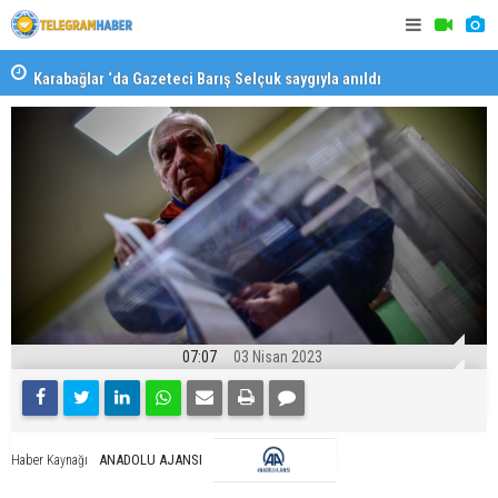
Karabağlar ‘da Gazeteci Barış Selçuk saygıyla anıldı
Konaklı ka
07:07
03 Nisan 2023
ANADOLU AJANSI
Haber Kaynağı