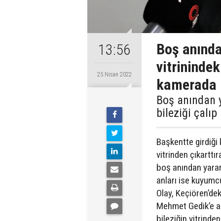
Boş anında
13:56
vitrinindek
25 Nisan 2022
kamerada
Boş anından 
bileziği çalı
Başkentte girdiği
vitrinden çıkarttı
boş anından yarar
anları ise kuyumc
Olay, Keçiören’dek
Mehmet Gedik’e ai
bileziğin vitrinde