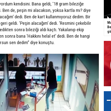
yordum kendisini. Bana geldi, '18 gram bileziğe
i. Ben de, peşin mi alacaksın, yoksa kartla mı? diye
lacağım’ dedi. Ben de kart kullanmıyoruz dedim. Bir
eri geldi. ‘Peşin alacağım’ dedi. ‘Resmini çekebilir
Ma
Be
edikten sonra bileziği aldı kaçtı. Yakalanıp ekip
gö
n sonra bana ‘Hakkını helal et’ dedi. Ben de hangi
rsun sen dedim” diye konuştu.