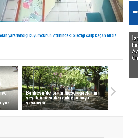
dan yararlandığı kuyumcunun vitrinindeki bileziği çalıp kaçan hırsız
İz
Fi
Av
Ön
i ve
Balıkesir’de tarihi meşe ağaçlarının
yeşillenmesi ile renk cümbüşü
uyor!
yaşanıyor