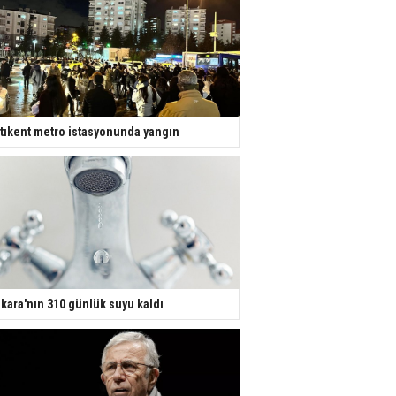
tıkent metro istasyonunda yangın
kara'nın 310 günlük suyu kaldı