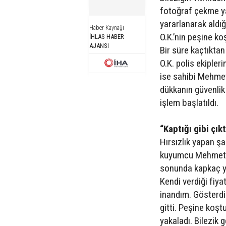
fotoğraf çekme yal
yararlanarak aldığ
Haber Kaynağı
O.K.’nin peşine ko
İHLAS HABER
AJANSI
Bir süre kaçtıkta
O.K. polis ekipleri
ise sahibi Mehmet
dükkanın güvenlik 
işlem başlatıldı.
“Kaptığı gibi çıkt
Hırsızlık yapan şa
kuyumcu Mehmet Ged
sonunda kapkaç yap
Kendi verdiği fiya
inandım. Gösterdiğ
gitti. Peşine ko
yakaladı. Bilezik ge