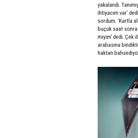
yakalandı. Tanımı
ihtiyacım var' ded
sordum. ‘Kartla a
buçuk saat sonra g
miyim’ dedi. Çek d
arabasına bindikte
haktan bahsediyo