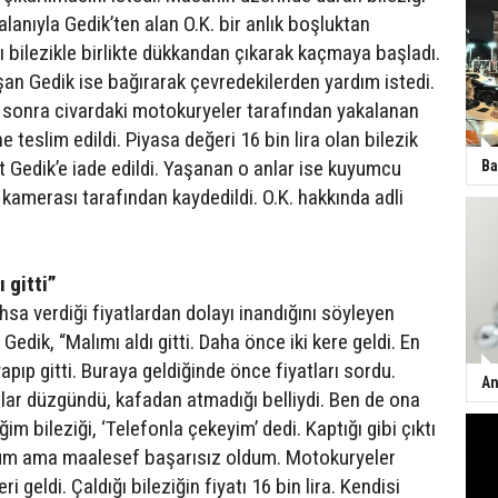
anıyla Gedik’ten alan O.K. bir anlık boşluktan
ı bilezikle birlikte dükkandan çıkarak kaçmaya başladı.
şan Gedik ise bağırarak çevredekilerden yardım istedi.
n sonra civardaki motokuryeler tarafından yakalanan
ne teslim edildi. Piyasa değeri 16 bin lira olan bilezik
 Gedik’e iade edildi. Yaşanan o anlar ise kuyumcu
Ba
kamerası tarafından kaydedildi. O.K. hakkında adli
ı gitti”
hsa verdiği fiyatlardan dolayı inandığını söyleyen
ik, “Malımı aldı gitti. Daha önce iki kere geldi. En
ıp gitti. Buraya geldiğinde önce fiyatları sordu.
An
tlar düzgündü, kafadan atmadığı belliydi. Ben de ona
im bileziği, ‘Telefonla çekeyim’ dedi. Kaptığı gibi çıktı
ştum ama maalesef başarısız oldum. Motokuryeler
ri geldi. Çaldığı bileziğin fiyatı 16 bin lira. Kendisi