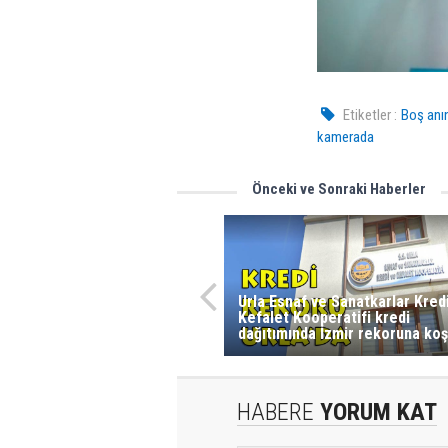
Etiketler :
Boş anın
kamerada
Önceki ve Sonraki Haberler
Urla Esnaf ve Sanatkarlar Kred
Kefalet Kooperatifi kredi
dağıtımında İzmir rekoruna koş
HABERE
YORUM KAT