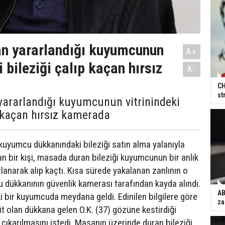
n yararlandığı kuyumcunun
A+
i bileziği çalıp kaçan hırsız
A-
CH
st
yararlandığı kuyumcunun vitrinindeki
p kaçan hırsız kamerada
 kuyumcu dükkanındaki bileziği satın alma yalanıyla
ran bir kişi, masada duran bileziği kuyumcunun bir anlık
lanarak alıp kaçtı. Kısa sürede yakalanan zanlının o
u dükkanının güvenlik kamerası tarafından kayda alındı.
AB
i bir kuyumcuda meydana geldi. Edinilen bilgilere göre
za
t olan dükkana gelen O.K. (37) gözüne kestirdiği
n çıkarılmasını istedi. Masanın üzerinde duran bileziği