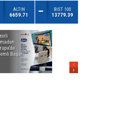
ALTIN
BIST 100
6659.71
13779.39
mirli
Özel Okullarda
rmadan
Alarm Zilleri!
rupa’da
"Teşvikler
emli Başarı
Kalktı, Veli
Devlet Okuluna
Yöneldi"