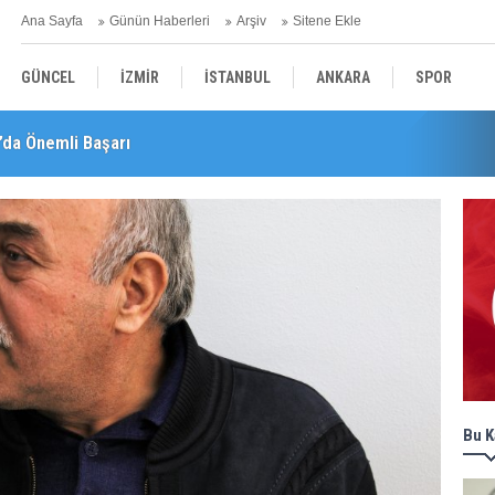
Ana Sayfa
Günün Haberleri
Arşiv
Sitene Ekle
GÜNCEL
İZMİR
İSTANBUL
ANKARA
SPOR
’da Önemli Başarı
leri! "Teşvikler Kalktı, Veli Devlet Okuluna Yöneldi"
YEREL
SAĞLIK
EKONOMİ
POLİTİKA
Bu K