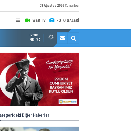
08 Ağustos 2026
Cumartesi
WEB TV
FOTO GALERİ
İzmir
"Toprağını Kaybeden Geleceğini Kaybeder!"
40 °C
ategorideki Diğer Haberler