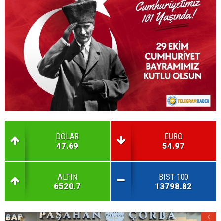
DOLAR
EURO
47.69
54.97
ALTIN
BIST 100
6520.7
13798.82