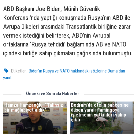
ABD Başkanı Joe Biden, Münih Güvenlik
Konferansı'nda yaptığı konuşmada Rusya’nın ABD ile
Avrupa ülkeleri arasındaki Transatlantik birliğine zarar
vermek istediğini belirterek, ABD’nin Avrupalı
ortaklarına ‘Rusya tehdidi’ bağlamında AB ve NATO
içindeki birliğe sahip çıkmaları çağrısında bulunmuştu.
Etiketler :
Biden’ın Rusya ve NATO hakkındaki sözlerine Duma’dan
yanıt
Önceki ve Sonraki Haberler
Hamza Hamzaoğlu: "Talihsiz
Bodrum'da otelin bahçesine
bir mağlubiyet aldık"
düşen yaralı flamingoya
işletmenin yetkilileri sahip
çıktı