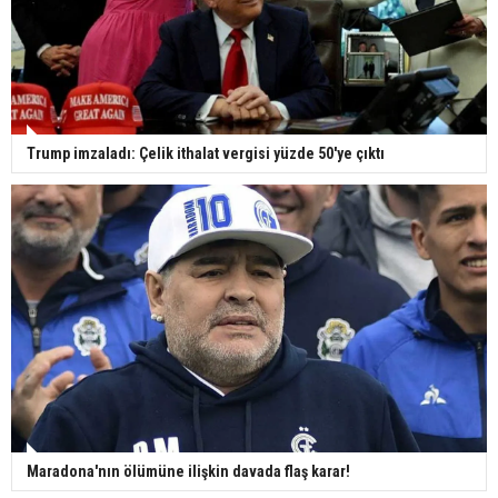
Trump imzaladı: Çelik ithalat vergisi yüzde 50'ye çıktı
Maradona'nın ölümüne ilişkin davada flaş karar!