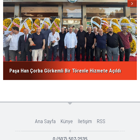
Paşa Han Çorba Görkemli Bir Törenle Hizmete Açıldı
Ana Sayfa
Künye
İletişim
RSS
0 (507) 507-2535