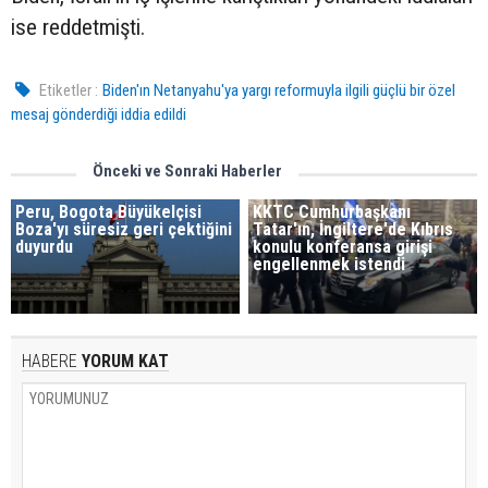
ise reddetmişti.
Etiketler :
Biden'ın Netanyahu'ya yargı reformuyla ilgili güçlü bir özel
mesaj gönderdiği iddia edildi
Önceki ve Sonraki Haberler
Peru, Bogota Büyükelçisi
KKTC Cumhurbaşkanı
Boza'yı süresiz geri çektiğini
Tatar'ın, İngiltere'de Kıbrıs
duyurdu
konulu konferansa girişi
engellenmek istendi
HABERE
YORUM KAT