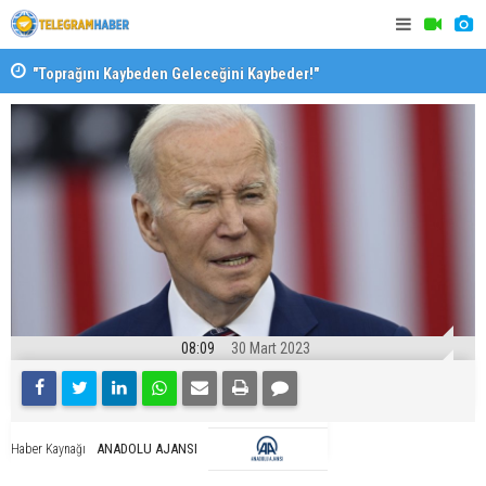
"Toprağını Kaybeden Geleceğini Kaybeder!"
SAK’dan mes
08:09
30 Mart 2023
ANADOLU AJANSI
Haber Kaynağı