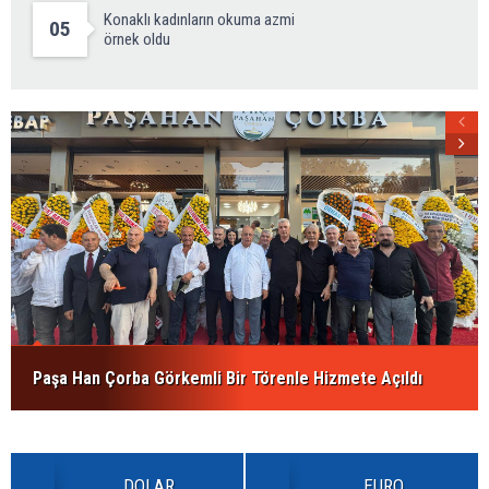
Konaklı kadınların okuma azmi
05
örnek oldu
Paşa Han Çorba Görkemli Bir Törenle Hizmete Açıldı
DOLAR
EURO