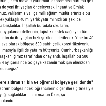
. Bunu, hem mevcut yatırımları depremdeki durumu göz
 de yeni ihtiyaçları önceleyerek, İnşaat ve Emlak
z, valilerimiz ve ilçe milli eğitim müdürlerimizle bu
k yaklaşık 40 milyarlık yatırımı hızlı bir şekilde
başladılar. İnşallah buradaki okulların,
, uygulama otellerinin, lojistik destek sağlayan tüm
latın da ihtiyaçları hızlı şekilde giderilecek. Yine bu 40
 ilave olarak bölgeye 500 sabit çelik konstrüksiyonlu
ılmasıyla ilgili de yatırım bütçemiz, Cumhurbaşkanlığı
 Başkanlığımız tarafından onaylandı. İnşallah bu 500
a 4 ay içerisinde bölgeye kazandırmak için elimizden
 edeceğiz."
llere aldıran 11 bin 64 öğrenci bölgeye geri döndü"
eprem bölgesindeki öğrencilerin diğer illere gitmesiyle
laylığı sağladıklarını anımsatan Özer, şu
bulundu: