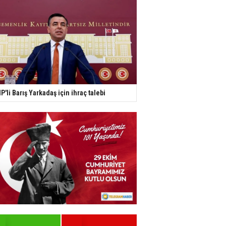
P'li Barış Yarkadaş için ihraç talebi