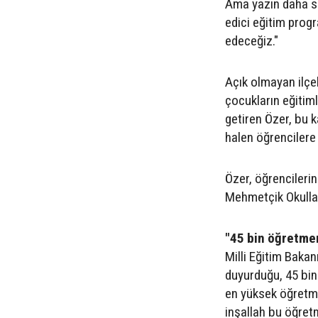
Ama yazın daha son
edici eğitim prog
edeceğiz."
Açık olmayan ilçel
çocukların eğitiml
getiren Özer, bu 
halen öğrencilere
Özer, öğrencileri
Mehmetçik Okullar
"45 bin öğretme
Milli Eğitim Baka
duyurduğu, 45 bin
en yüksek öğretme
inşallah bu öğret