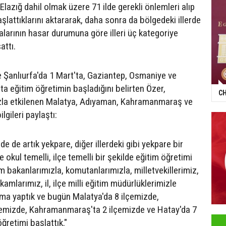
Elazığ dahil olmak üzere 71 ilde gerekli önlemleri alıp
şlattıklarını aktararak, daha sonra da bölgedeki illerde
alarının hasar durumuna göre illeri üç kategoriye
attı.
ve Şanlıurfa'da 1 Mart'ta, Gaziantep, Osmaniye ve
ta eğitim öğretimin başladığını belirten Özer,
CH
la etkilenen Malatya, Adıyaman, Kahramanmaraş ve
bilgileri paylaştı:
de de artık yekpare, diğer illerdeki gibi yekpare bir
e okul temelli, ilçe temelli bir şekilde eğitim öğretimi
m bakanlarımızla, komutanlarımızla, milletvekillerimiz,
kamlarımız, il, ilçe milli eğitim müdürlüklerimizle
şma yaptık ve bugün Malatya'da 8 ilçemizde,
çemizde, Kahramanmaraş'ta 2 ilçemizde ve Hatay'da 7
ğretimi başlattık."