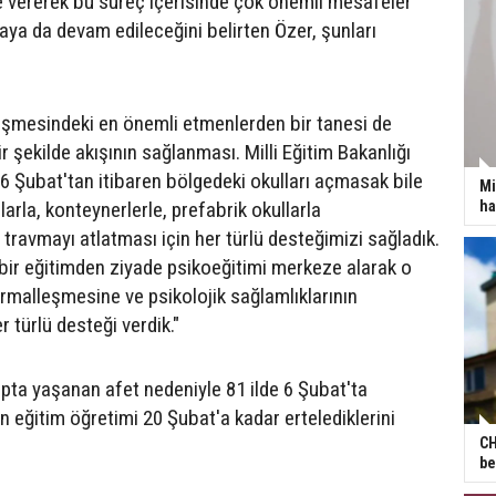
ele vererek bu süreç içerisinde çok önemli mesafeler
maya da devam edileceğini belirten Özer, şunları
şmesindeki en önemli etmenlerden bir tanesi de
r şekilde akışının sağlanması. Milli Eğitim Bakanlığı
6 Şubat'tan itibaren bölgedeki okulları açmasak bile
Mi
rla, konteynerlerle, prefabrik okullarla
ha
travmayı atlatması için her türlü desteğimizi sağladık.
bir eğitimden ziyade psikoeğitimi merkeze alarak o
rmalleşmesine ve psikolojik sağlamlıklarının
 türlü desteği verdik."
pta yaşanan afet nedeniyle 81 ilde 6 Şubat'ta
 eğitim öğretimi 20 Şubat'a kadar ertelediklerini
CH
be