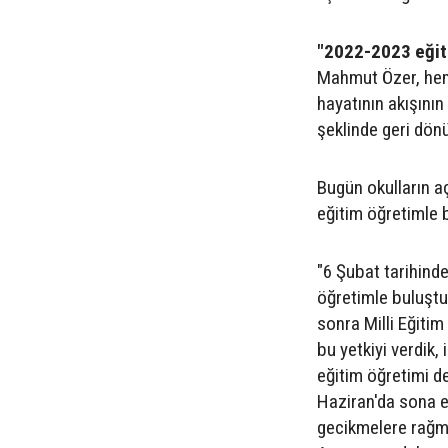
"2022-2023 eğiti
Mahmut Özer, hem
hayatının akışının
şeklinde geri dönüş
Bugün okulların aç
eğitim öğretimle 
"6 Şubat tarihind
öğretimle buluştu
sonra Milli Eğitim
bu yetkiyi verdik, 
eğitim öğretimi d
Haziran'da sona e
gecikmelere rağme