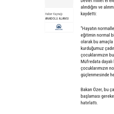
Devlet millet el 
alındığını ve alın
kaydetti:
Haber Kaynağı
ANADOLU AJANSI
"Hayatın normalle
eğitimin normal bi
olarak bu amaçla 
kurduğumuz çadırla
çocuklarımızın bu 
Müfredata dayalı 
çocuklarımızın no
güçlenmesinde her
Bakan Özer, bu ça
başlaması gereken
hatırlattı.