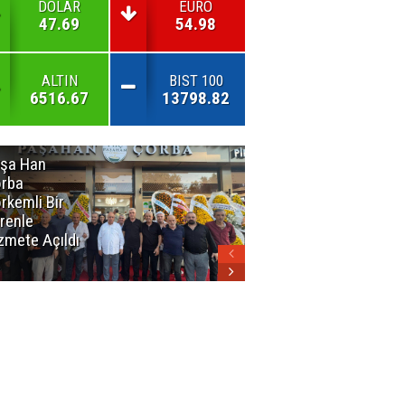
DOLAR
EURO
47.69
54.98
ALTIN
BIST 100
6516.67
13798.82
şa Han
İnsan En Çok
rba
Açamadığı
rkemli Bir
Kapıları
renle
Hatırlar
zmete Açıldı