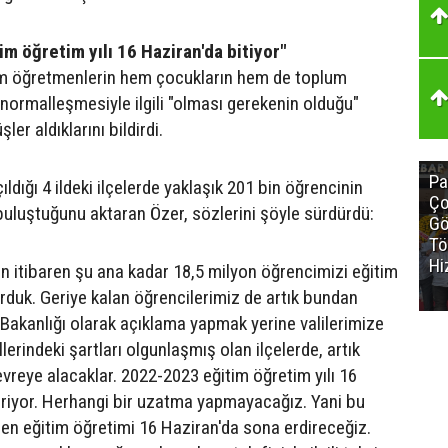
m öğretim yılı 16 Haziran'da bitiyor"
 öğretmenlerin hem çocukların hem de toplum
 normalleşmesiyle ilgili "olması gerekenin olduğu"
ler aldıklarını bildirdi.
Pa
ıldığı 4 ildeki ilçelerde yaklaşık 201 bin öğrencinin
Ço
buluştuğunu aktaran Özer, sözlerini şöyle sürdürdü:
Gö
Tö
Hi
en itibaren şu ana kadar 18,5 milyon öğrencimizi eğitim
rduk. Geriye kalan öğrencilerimiz de artık bundan
 Bakanlığı olarak açıklama yapmak yerine valilerimize
illerindeki şartları olgunlaşmış olan ilçelerde, artık
evreye alacaklar. 2022-2023 eğitim öğretim yılı 16
riyor. Herhangi bir uzatma yapmayacağız. Yani bu
n eğitim öğretimi 16 Haziran'da sona erdireceğiz.