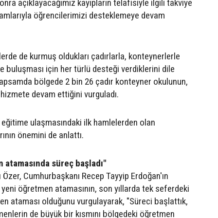
ra açıklayacağımız kayıpların telafisiyle ilgili takviye
ramlarıyla öğrencilerimizi desteklemeye devam
erde de kurmuş oldukları çadırlarla, konteynerlerle
e buluşması için her türlü desteği verdiklerini dile
kapsamda bölgede 2 bin 26 çadır konteyner okulunun,
 hizmete devam ettiğini vurguladı.
n eğitime ulaşmasındaki ilk hamlelerden olan
ının önemini de anlattı.
n atamasında süreç başladı"
nı Özer, Cumhurbaşkanı Recep Tayyip Erdoğan'ın
 yeni öğretmen atamasının, son yıllarda tek seferdeki
n ataması olduğunu vurgulayarak, "Süreci başlattık,
menlerin de büyük bir kısmını bölgedeki öğretmen