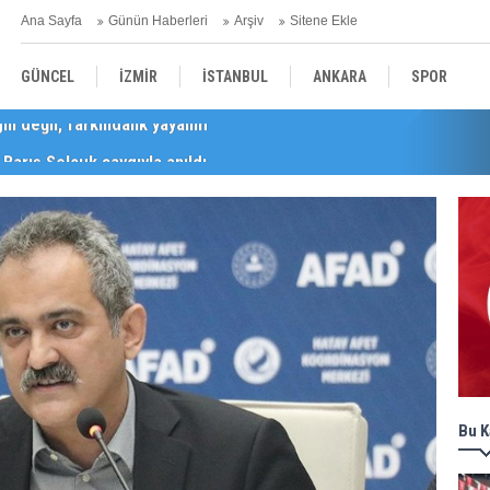
Ana Sayfa
Günün Haberleri
Arşiv
Sitene Ekle
GÜNCEL
İZMİR
İSTANBUL
ANKARA
SPOR
Barış Selçuk saygıyla anıldı
YEREL
SAĞLIK
EKONOMİ
POLİTİKA
Bu K