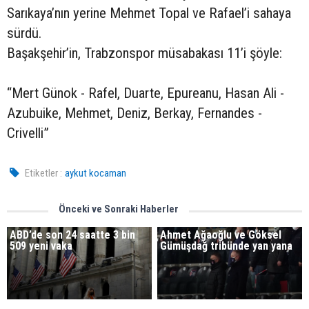
Sarıkaya’nın yerine Mehmet Topal ve Rafael’i sahaya
sürdü.
Başakşehir’in, Trabzonspor müsabakası 11’i şöyle:
“Mert Günok - Rafel, Duarte, Epureanu, Hasan Ali -
Azubuike, Mehmet, Deniz, Berkay, Fernandes -
Crivelli”
Etiketler :
aykut kocaman
Önceki ve Sonraki Haberler
ABD’de son 24 saatte 3 bin
Ahmet Ağaoğlu ve Göksel
509 yeni vaka
Gümüşdağ tribünde yan yana