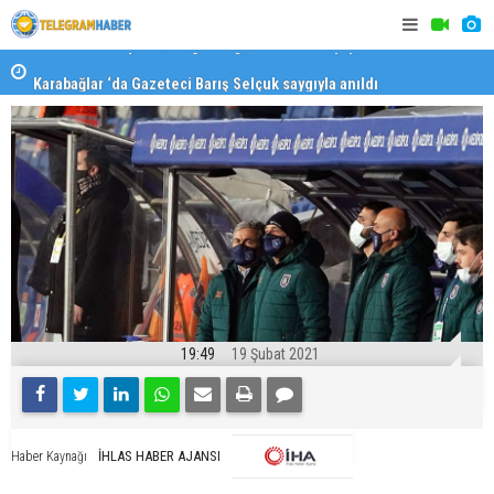
Karabağlar ‘da Gazeteci Barış Selçuk saygıyla anıldı
Konaklı ka
19:49
19 Şubat 2021
İHLAS HABER AJANSI
Haber Kaynağı