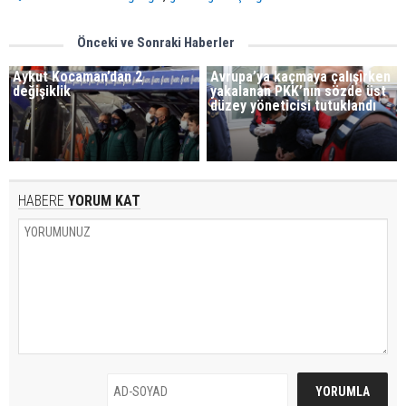
Önceki ve Sonraki Haberler
Aykut Kocaman’dan 2
Avrupa’ya kaçmaya çalışırken
değişiklik
yakalanan PKK’nın sözde üst
düzey yöneticisi tutuklandı
HABERE
YORUM KAT