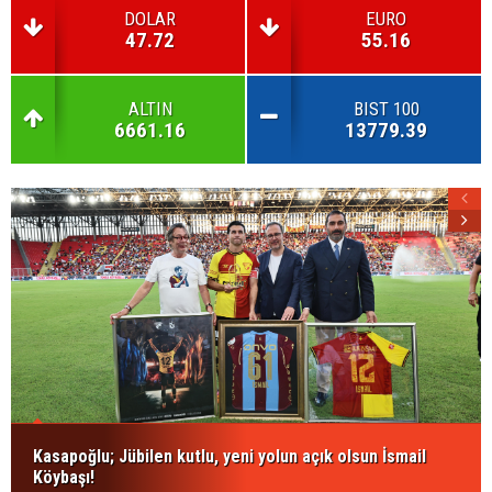
DOLAR
EURO
47.72
55.16
ALTIN
BIST 100
6661.16
13779.39
Kasapoğlu; Jübilen kutlu, yeni yolun açık olsun İsmail
Köybaşı!