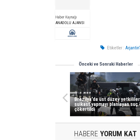
Haber Kaynağı
ANADOLU AJANSI
Etiketler :
Arjantin
Önceki ve Sonraki Haberler
Brezilya'da üst düzey yetkilile
suikast yapmayı planlayan suç
çökertildi
HABERE
YORUM KAT