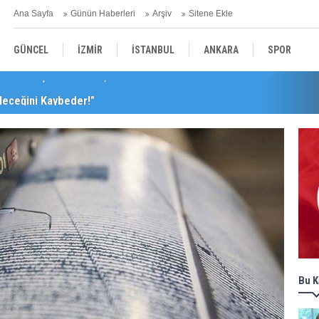
Ana Sayfa
Günün Haberleri
Arşiv
Sitene Ekle
GÜNCEL
İZMİR
İSTANBUL
ANKARA
SPOR
leceğini Kaybeder!"
YEREL
SAĞLIK
EKONOMİ
POLİTİKA
Bu K