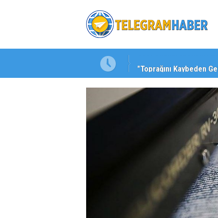
kuluna Yöneldi"
"Toprağını Kaybeden Ge