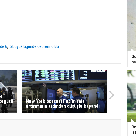
,
'de 6
5 büyüklüğünde deprem oldu
Gö
be
re
 örgütü
New York borsası Fed'in faiz
artırımının ardından düşüşle kapandı
De
is