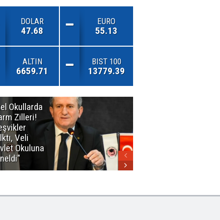
DOLAR
EURO
47.68
55.13
ALTIN
BIST 100
6659.71
13779.39
el Okullarda
"Toprağını
arm Zilleri!
Kaybeden
eşvikler
Geleceğini
lktı, Veli
Kaybeder!"
vlet Okuluna
neldi"