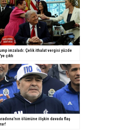
ump imzaladı: Çelik ithalat vergisi yüzde
'ye çıktı
radona'nın ölümüne ilişkin davada flaş
rar!