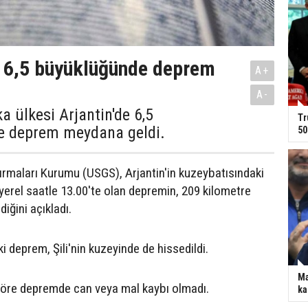
e 6,5 büyüklüğünde deprem
A+
A-
 ülkesi Arjantin'de 6,5
Tr
 deprem meydana geldi.
50
ırmaları Kurumu (USGS), Arjantin'in kuzeybatısındaki
yerel saatle 13.00'te olan depremin, 209 kilometre
diğini açıkladı.
 deprem, Şili'nin kuzeyinde de hissedildi.
Ma
 göre depremde can veya mal kaybı olmadı.
ka