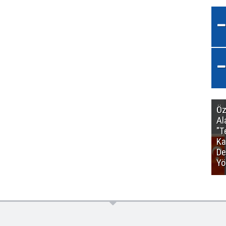
Öz
Al
"T
Ka
De
Yö