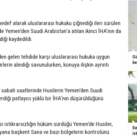
i hedef alarak uluslararası hukuku çiğnediği ileri sürülen
de Yemen'den Suudi Arabistan'a atılan ikinci İHA'nın da
ldiği kaydedildi.
en gelen tehdide karşı uluslararası hukuka uygun
Gö
be
lerin alındığı savunulurken, konuya ilişkin ayrıntı
, sabah saatlerinde Husilerin Yemen'den Suudi
rdiği patlayıcı yüklü bir İHA'nın düşürüldüğünü
si istikrarsızlığın hüküm sürdüğü Yemen'de Husiler,
De
 yana başkent Sana ve bazı bölgelerin kontrolünü
is