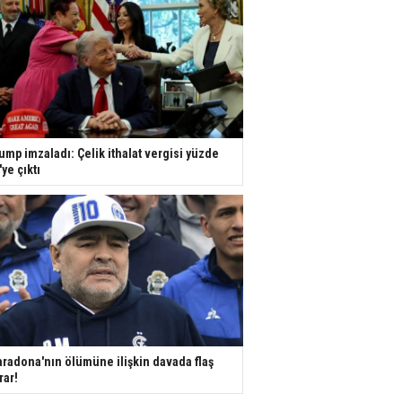
ump imzaladı: Çelik ithalat vergisi yüzde
'ye çıktı
radona'nın ölümüne ilişkin davada flaş
rar!