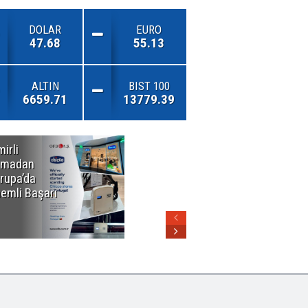
DOLAR
EURO
47.68
55.13
ALTIN
BIST 100
6659.71
13779.39
mirli
Özel Okullarda
rmadan
Alarm Zilleri!
rupa’da
"Teşvikler
emli Başarı
Kalktı, Veli
Devlet Okuluna
Yöneldi"