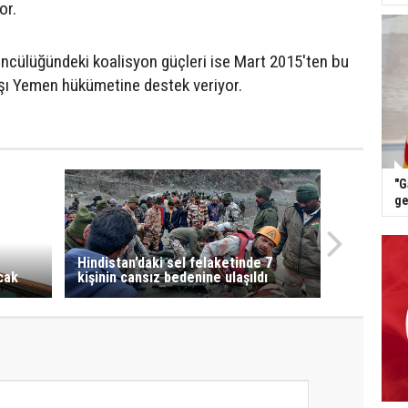
or.
ncülüğündeki koalisyon güçleri ise Mart 2015'ten bu
şı Yemen hükümetine destek veriyor.
"G
ge
Hindistan’daki sel felaketinde 7
cak
kişinin cansız bedenine ulaşıldı