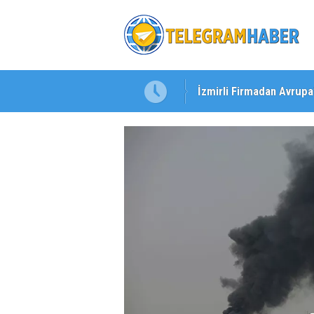
İzmirli Firmadan Avrupa
Özel Okullarda Alarm Zil