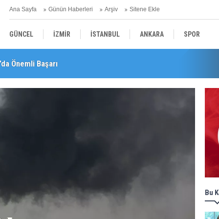
Ana Sayfa
Günün Haberleri
Arşiv
Sitene Ekle
GÜNCEL
İZMİR
İSTANBUL
ANKARA
SPOR
’da Önemli Başarı
YEREL
SAĞLIK
EKONOMİ
POLİTİKA
leri! "Teşvikler Kalktı, Veli Devlet Okuluna Yöneldi"
Bu K