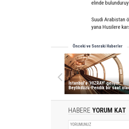
elinde bulunduruy
Suudi Arabistan ö
yana Husilere kar
Önceki ve Sonraki Haberler
İstanbul'a 'HIZRAY' geliyor:
Beylikdüzü-Pendik bir saat ola
HABERE
YORUM KAT