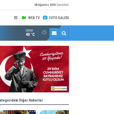
08 Ağustos 2026
Cumartesi
WEB TV
FOTO GALERİ
İzmir
"Toprağını Kaybeden Geleceğini Kaybeder!"
40 °C
ategorideki Diğer Haberler