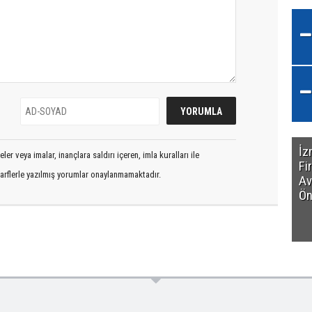
İz
er veya imalar, inançlara saldırı içeren, imla kuralları ile
Fi
arflerle yazılmış yorumlar onaylanmamaktadır.
Av
Ön