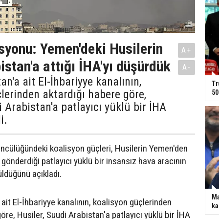
syonu: Yemen'deki Husilerin
A+
istan'a attığı İHA'yı düşürdük
A-
n'a ait El-İhbariyye kanalının,
Tr
lerinden aktardığı habere göre,
50
i Arabistan'a patlayıcı yüklü bir İHA
i.
ncülüğündeki koalisyon güçleri, Husilerin Yemen'den
gönderdiği patlayıcı yüklü bir insansız hava aracının
ldüğünü açıkladı.
Ma
ait El-İhbariyye kanalının, koalisyon güçlerinden
ka
öre, Husiler, Suudi Arabistan'a patlayıcı yüklü bir İHA