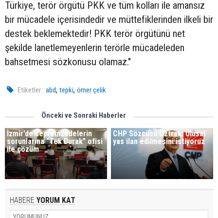
Türkiye, terör örgütü PKK ve tüm kolları ile amansız
bir mücadele içerisindedir ve müttefiklerinden ilkeli bir
destek beklemektedir! PKK terör örgütünü net
şekilde lanetlemeyenlerin terörle mücadeleden
bahsetmesi sözkonusu olamaz."
,
,
Etiketler :
abd
tepki
ömer çelik
Önceki ve Sonraki Haberler
İzmir’de depremzedelerin
CHP Sözcüsü Öztrak: Ulusal
sorunlarına “Tek Durak” ofisi
yas ilan edilmesini istiyoruz
ile çözüm
HABERE
YORUM KAT