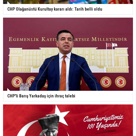
CHP Olağanüstü Kurultay kararı aldı: Tarih belli oldu
CHP'li Barış Yarkadaş için ihraç talebi