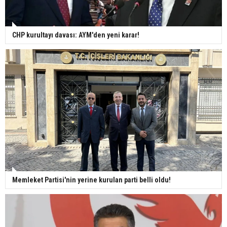
CHP kurultayı davası: AYM'den yeni karar!
Memleket Partisi'nin yerine kurulan parti belli oldu!