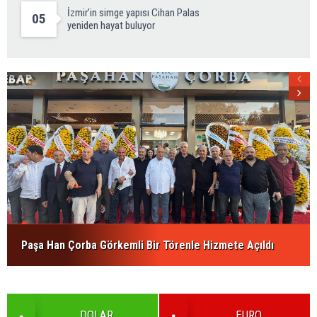
İzmir’in simge yapısı Cihan Palas
05
yeniden hayat buluyor
Paşa Han Çorba Görkemli Bir Törenle Hizmete Açıldı
DOLAR
EURO