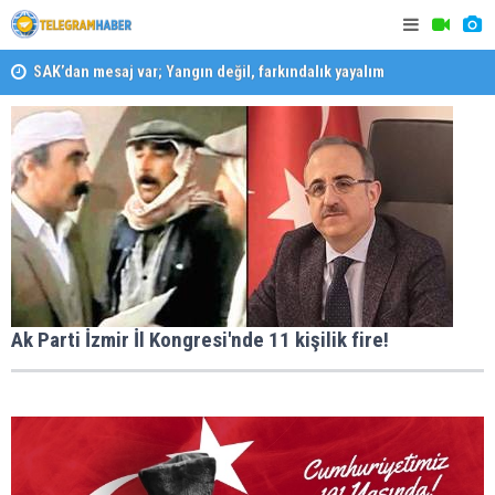
SAK’dan mesaj var; Yangın değil, farkındalık yayalım
Konaklı ka
Karabağlar ‘da Gazeteci Barış Selçuk saygıyla anıldı
Ak Parti İzmir İl Kongresi'nde 11 kişilik fire!