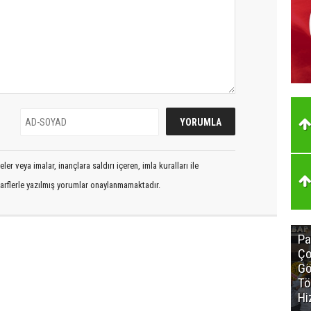
er veya imalar, inançlara saldırı içeren, imla kuralları ile
arflerle yazılmış yorumlar onaylanmamaktadır.
Pa
Ço
Gö
Tö
Hi