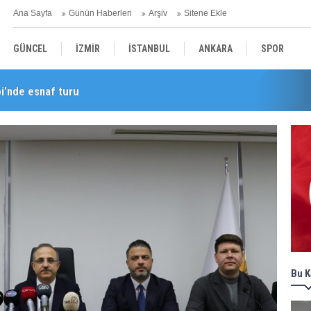
Ana Sayfa
Günün Haberleri
Arşiv
Sitene Ekle
GÜNCEL
İZMİR
İSTANBUL
ANKARA
SPOR
i’nde esnaf turu
YEREL
SAĞLIK
EKONOMİ
POLİTİKA
Bu K