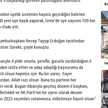
r il başkanlığı görevini yürüttüğünü anımsattı.
Ba
line üyelik sistemini hayata geçirdiğini belirten
40 yeni üye kaydı yaparak, İzmir'de üye sayısını 530 bin
ı ifade etti.
 Cumhurbaşkanı Recep Tayyip Erdoğan tarafından
rlatan Sürekli, şöyle konuştu:
arıyla 4 yıldır onurla, şerefle, gururla sürdürdüğüm il
Ha
nden istifa ettim ve aday adaylığı başvurumu da
ı olsun hepimiz için. Bu bir süreç. Sayın
an, Allah razı olsun. Bana bu partinin her
 verdi. Bugün itibarıyla geçmiş dönem il başkanı,
etvekili ve AK Parti'nin bir üyesi olarak devam
 2023 seçimleri vatanımıza, milletimize hayırlı olsun."