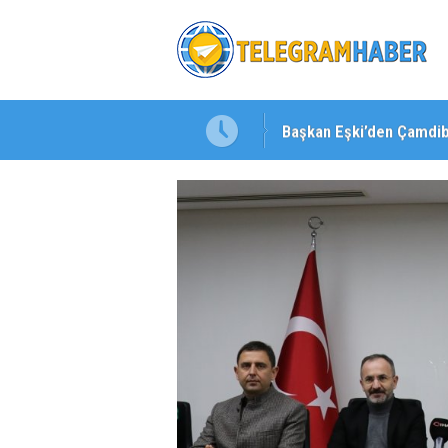
Başkan Eşki’den Çamdib