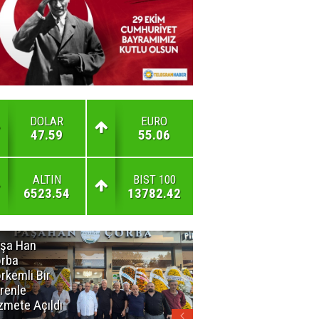
DOLAR
EURO
47.59
55.06
ALTIN
BIST 100
6523.54
13782.42
şa Han
İnsan En Çok
rba
Açamadığı
rkemli Bir
Kapıları
renle
Hatırlar
zmete Açıldı