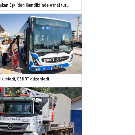
şkan Eşki’den Çamdibi’nde esnaf turu
lk istedi, ESHOT düzenledi