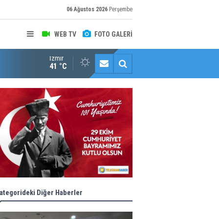
06 Ağustos 2026
Perşembe
WEB TV
FOTO GALERİ
İzmir
Halk istedi, ESHOT düzenledi
41 °C
ategorideki Diğer Haberler