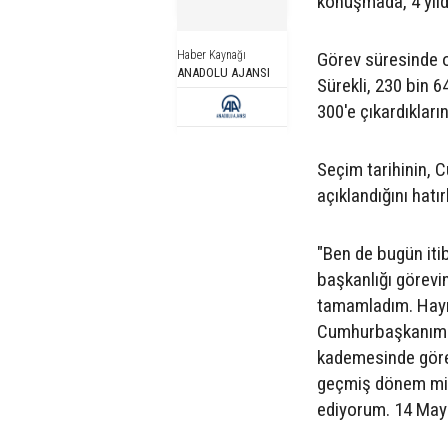
konuşmada, 4 yıldı
Haber Kaynağı
Görev süresinde on
ANADOLU AJANSI
Sürekli, 230 bin 6
300'e çıkardıkların
Seçim tarihinin,
açıklandığını hatı
"Ben de bugün itib
başkanlığı görevi
tamamladım. Hayırl
Cumhurbaşkanımızd
kademesinde görev
geçmiş dönem mill
ediyorum. 14 Mayıs