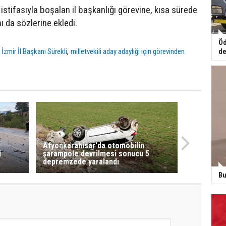
 istifasıyla boşalan il başkanlığı görevine, kısa sürede
ı da sözlerine ekledi.
Öd
,
 İzmir İl Başkanı Sürekli
milletvekili aday adaylığı için görevinden
de
Afyonkarahisar'da otomobilin
i
şarampole devrilmesi sonucu 5
depremzede yaralandı
Bu