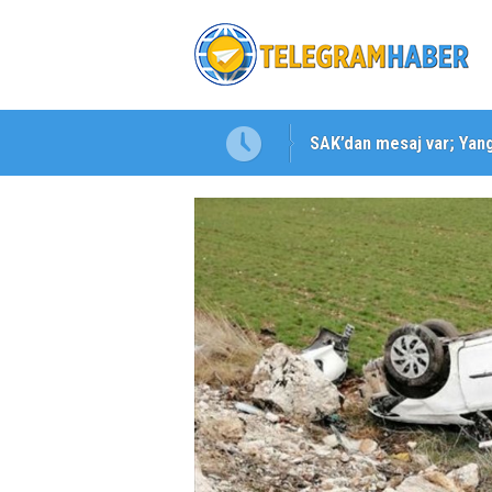
SAK’dan mesaj var; Yangı
Karabağlar ‘da Gazeteci 