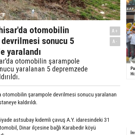
isar'da otomobilin
A+
devrilmesi sonucu 5
A-
e yaralandı
ar'da otomobilin şarampole
onucu yaralanan 5 depremzede
Pa
Hi
dırıldı.
a otomobilin şarampole devrilmesi sonucu yaralanan
aneye kaldırıldı.
piyade astsubay kıdemli çavuş A.Y. idaresindeki 31
tomobil, Dinar ilçesine bağlı Karabedir köyü
İn