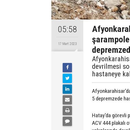
Afyonkarah
05:58
şarampole 
17 Mart 2023
depremzed
Afyonkarahis
devrilmesi s
hastaneye kal
Afyonkarahisar'd
5 depremzede hast
Hatay'da görevli 
ACV 444 plakalı o