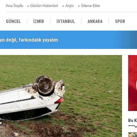
Ana Sayfa
Günün Haberleri
Arşiv
Sitene Ekle
GÜNCEL
İZMİR
İSTANBUL
ANKARA
SPOR
n değil, farkındalık yayalım
Barış Selçuk saygıyla anıldı
YEREL
SAĞLIK
EKONOMİ
POLİTİKA
Bu K