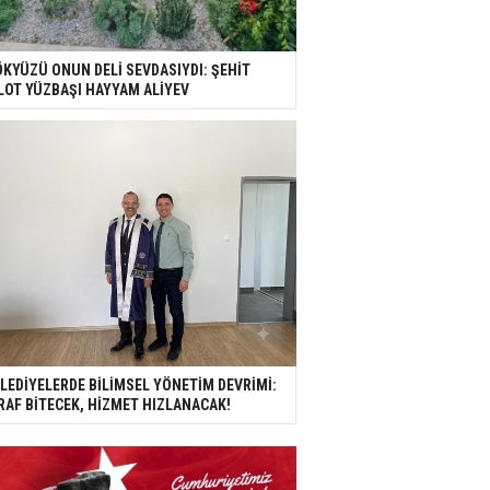
KYÜZÜ ONUN DELİ SEVDASIYDI: ŞEHİT
LOT YÜZBAŞI HAYYAM ALİYEV
LEDİYELERDE BİLİMSEL YÖNETİM DEVRİMİ:
RAF BİTECEK, HİZMET HIZLANACAK!