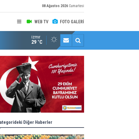
08 Ağustos 2026
Cumartesi
WEB TV
FOTO GALERİ
İzmir
Konaklı kadınların okuma azmi örnek oldu
29 °C
ategorideki Diğer Haberler