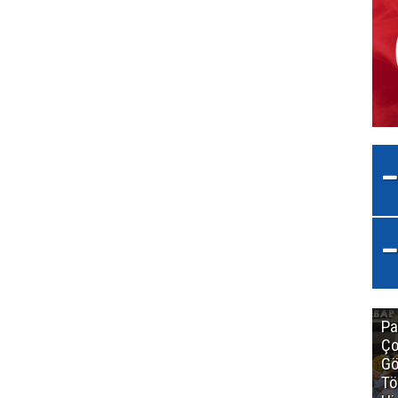
Pa
Ço
Gö
Tö