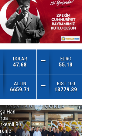
DOLAR
EURO
47.68
55.13
ALTIN
BIST 100
6659.71
13779.39
şa Han
İnsan En Çok
rba
Açamadığı
rkemli Bir
Kapıları
renle
Hatırlar