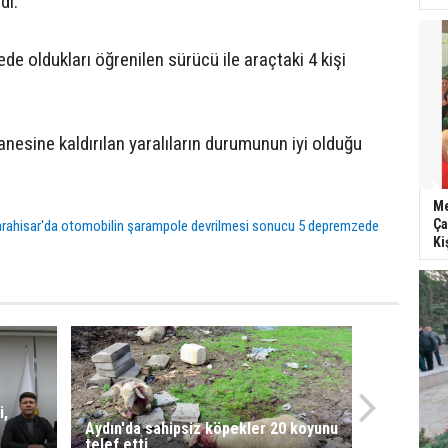
di.
e oldukları öğrenilen sürücü ile araçtaki 4 kişi
nesine kaldırılan yaralıların durumunun iyi olduğu
Me
Ça
rahisar'da otomobilin şarampole devrilmesi sonucu 5 depremzede
Ki
i,
Aydın'da sahipsiz köpekler 20 koyunu
telef etti