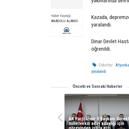
yakınlarında devril
Haber Kaynağı
Kazada, depremzed
ANADOLU AJANSI
yaralandı.
Dinar Devlet Hasta
öğrenildi.
Etiketler :
Afyonka
yaralandı
Önceki ve Sonraki Haberler
AK Parti İzmir İl Başkanı Sürekl
milletvekili aday adaylığı için
görevinden istifa etti