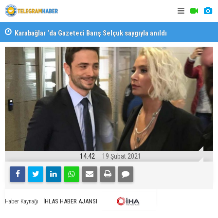
Karabağlar ‘da Gazeteci Barış Selçuk saygıyla anıldı
Konaklı ka
14:42
19 Şubat 2021
İHLAS HABER AJANSI
Haber Kaynağı