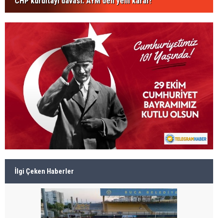
CHP kurultayı davası: AYM'den yeni karar!
İlgi Çeken Haberler