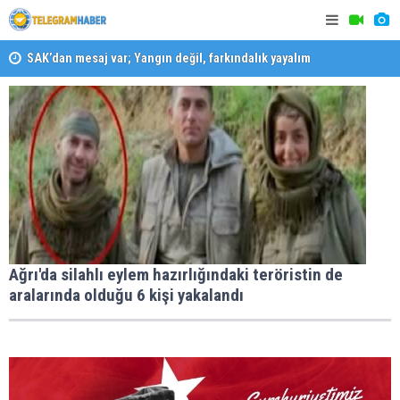
SAK’dan mesaj var; Yangın değil, farkındalık yayalım
Konaklı ka
Karabağlar ‘da Gazeteci Barış Selçuk saygıyla anıldı
Ağrı'da silahlı eylem hazırlığındaki teröristin de
aralarında olduğu 6 kişi yakalandı