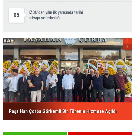
İZSU’dan yılın ilk yarısında tarihi
05
altyapı seferberliği
Paşa Han Çorba Görkemli Bir Törenle Hizmete Açıldı