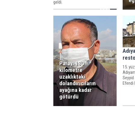
eğ
geldi.
Adıya
rest
Parayı 180
15. yüz
kilometre
Adıyama
uzaklıktaki
Seyyi
dolandırıcıların
Efendi
yapmak 
ayağına kadar
götürdü