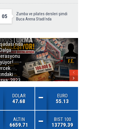
Zumba ve pilates dersleri şimdi
05
Buca Arena Stadı’nda
şadası'nda
İzmirli
 Dalga
Firmadan
erasyonu
Avrupa’da
yüyor!
Önemli Başarı
rcek
tındaki
sya: 2023
ar Planları
DOLAR
EURO
47.68
55.13
ALTIN
BIST 100
6659.71
13779.39