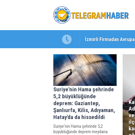
 Dosya: 2023 İmar Planları
İzmirli Firmadan Avrupa
Suriye'nin Hama şehrinde
5,2 büyüklüğünde
Ka
deprem: Gaziantep,
Ad
Şanlıurfa, Kilis, Adıyaman,
ve
Hatay'da da hissedildi
il
Suriye'nin Hama şehrinde 5,2
ka
büyüklüğünde deprem meydana