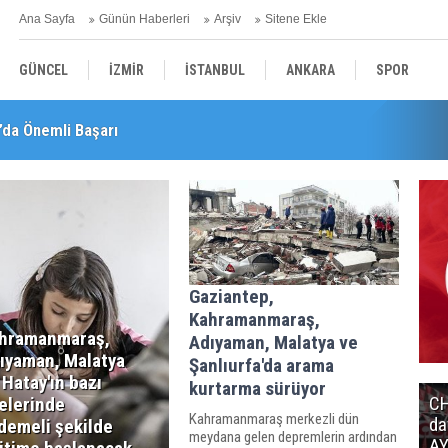
Ana Sayfa
Günün Haberleri
Arşiv
Sitene Ekle
GÜNCEL
İZMİR
İSTANBUL
ANKARA
SPOR
’da Önemli Başarı
YEREL
SAĞLIK
EKONOMİ
POLİTİKA
Gaziantep,
Kahramanmaraş,
hramanmaraş,
Adıyaman, Malatya ve
ıyaman, Malatya
Şanlıurfa'da arama
 Hatay'ın bazı
kurtarma sürüyor
CH
çelerinde
Kahramanmaraş merkezli dün
da
demeli şekilde
meydana gelen depremlerin ardından
AY