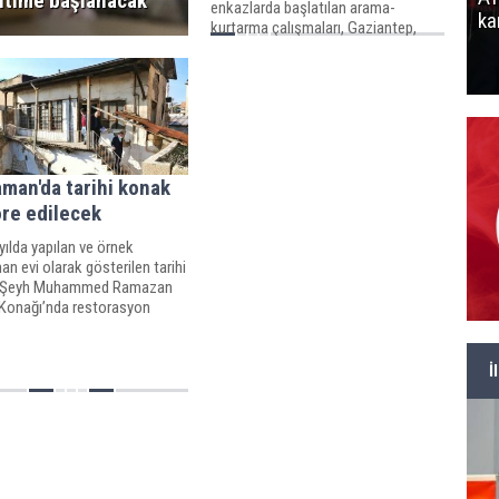
itime başlanacak
enkazlarda başlatılan arama-
ka
kurtarma çalışmaları, Gaziantep,
Şanlıurfa, Adıyaman,
Kahramanmaraş ve Malatya'da
devam ediyor.
man'da tarihi konak
ore edilecek
yılda yapılan ve örnek
n evi olarak gösterilen tarihi
d Şeyh Muhammed Ramazan
 Konağı’nda restorasyon
için ilk adımı attı.
İ