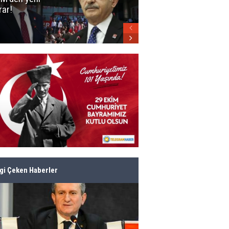
rar!
parti belli oldu!
lgi Çeken Haberler