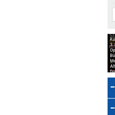
Ku
3.
Op
Bü
Me
Al
Do
İm