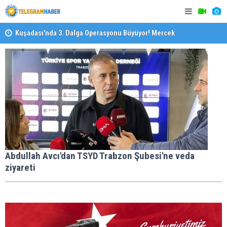
Kuşadası'nda 3. Dalga Operasyonu Büyüyor! Mercek
Altındaki Dosya: 2023 İmar Planları
Özel Okulla
İzmirli Firmadan Avrupa’da Önemli Başarı
Devlet Oku
Abdullah Avcı'dan TSYD Trabzon Şubesi'ne veda
ziyareti