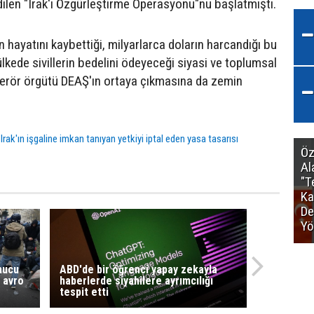
edilen "Irak'ı Özgürleştirme Operasyonu"nu başlatmıştı.
in hayatını kaybettiği, milyarlarca doların harcandığı bu
lkede sivillerin bedelini ödeyeceği siyasi ve toplumsal
terör örgütü DEAŞ'ın ortaya çıkmasına da zemin
Irak'ın işgaline imkan tanıyan yetkiyi iptal eden yasa tasarısı
Öz
Al
"T
Ka
De
Yö
nucu
ABD'de bir öğrenci yapay zekayla
 avro
haberlerde siyahilere ayrımcılığı
tespit etti