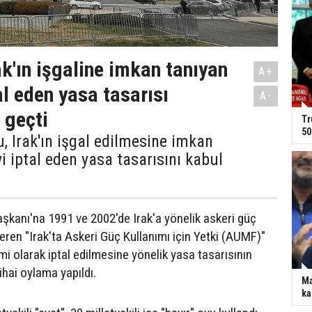
ak'ın işgaline imkan tanıyan
A+
al eden yasa tasarısı
A-
 geçti
Tr
50
 Irak'ın işgal edilmesine imkan
yi iptal eden yasa tasarısını kabul
şkanı'na 1991 ve 2002'de Irak'a yönelik askeri güç
eren "Irak'ta Askeri Güç Kullanımı için Yetki (AUMF)"
smi olarak iptal edilmesine yönelik yasa tasarısının
nihai oylama yapıldı.
Ma
ka