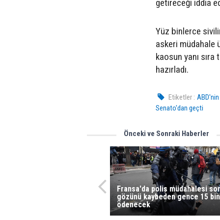
getireceği iddia 
Yüz binlerce sivil
askeri müdahale ü
kaosun yanı sıra 
hazırladı.
Etiketler :
ABD'nin 
Senato'dan geçti
Önceki ve Sonraki Haberler
Fransa'da polis müdahalesi so
gözünü kaybeden gence 15 bin
ödenecek