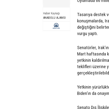
Oylamada 66 milletv
Haber Kaynağı
Tasarıya destek v
ANADOLU AJANSI
konuşmalarda, Ira
değiştiğini belirt
vurgu yaptı.
Senatörler, Irak'ın
Mart haftasında ka
yetkinin kaldırılm
teklifleri üzerine
gerçekleştirilebild
Yetkinin yürürlükt
Biden'ın da onayı
Senato Dış İlişkil