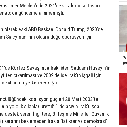
Temsilciler Meclisi'nde 2021'de söz konusu tasarı
enato'da gündeme alınmamıştı.
on olarak eski ABD Başkanı Donald Trump, 2020'de
sım Süleymani'nin öldürüldüğü operasyon için
"G
ge
1'de Körfez Savaşı'nda Irak lideri Saddam Hüseyin'in
t'ten çıkarılması ve 2002'de ise Irak'ın işgali için
üç kullanma yetkisi vermişti.
öncülüğündeki koalisyon güçleri 20 Mart 2003'te
biyolojik silahlar ürettiği" iddiasıyla Irak'ı işgal
a destek veren İngiltere, Birleşmiş Milletler Güvenlik
 kararını beklemeden Irak'a "istikrar ve demokrasi"