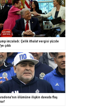
ump imzaladı: Çelik ithalat vergisi yüzde
'ye çıktı
radona'nın ölümüne ilişkin davada flaş
rar!