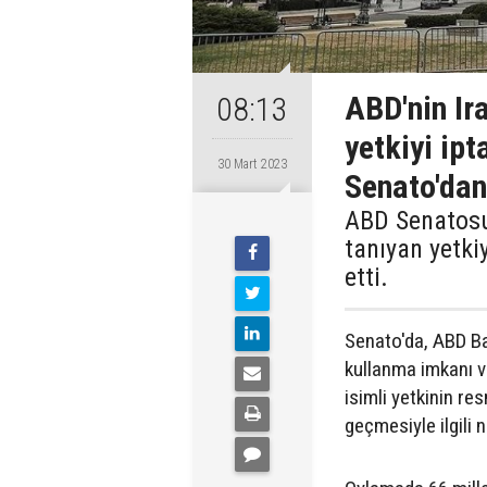
ABD'nin Ir
08:13
yetkiyi ipt
30 Mart 2023
Senato'dan
ABD Senatosu,
tanıyan yetki
etti.
Senato'da, ABD Ba
kullanma imkanı v
isimli yetkinin re
geçmesiyle ilgili 