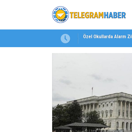
Özel Okullarda Alarm Zil
"Toprağını Kaybeden Ge