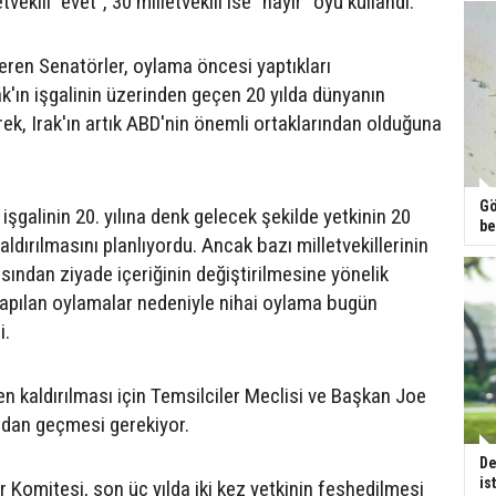
ekili "evet", 30 milletvekili ise "hayır" oyu kullandı.
eren Senatörler, oylama öncesi yaptıkları
k'ın işgalinin üzerinden geçen 20 yılda dünyanın
erek, Irak'ın artık ABD'nin önemli ortaklarından olduğuna
Gö
 işgalinin 20. yılına denk gelecek şekilde yetkinin 20
be
ldırılmasını planlıyordu. Ancak bazı milletvekillerinin
asından ziyade içeriğinin değiştirilmesine yönelik
 yapılan oylamalar nedeniyle nihai oylama bugün
i.
en kaldırılması için Temsilciler Meclisi ve Başkan Joe
ndan geçmesi gerekiyor.
De
is
er Komitesi, son üç yılda iki kez yetkinin feshedilmesi