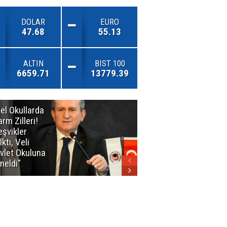
DOLAR
EURO
47.68
55.13
ALTIN
BIST 100
6659.71
13779.39
el Okullarda
"Toprağını
arm Zilleri!
Kaybeden
eşvikler
Geleceğini
lktı, Veli
Kaybeder!"
vlet Okuluna
neldi"