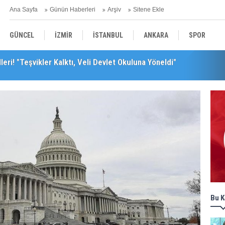
Ana Sayfa
Günün Haberleri
Arşiv
Sitene Ekle
GÜNCEL
İZMİR
İSTANBUL
ANKARA
SPOR
leri! "Teşvikler Kalktı, Veli Devlet Okuluna Yöneldi"
leceğini Kaybeder!"
YEREL
SAĞLIK
EKONOMİ
POLİTİKA
Bu K