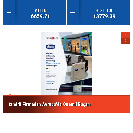
ALTIN
BIST 100
6659.71
13779.39
İzmirli Firmadan Avrupa’da Önemli Başarı