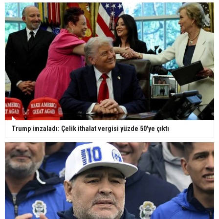
Trump imzaladı: Çelik ithalat vergisi yüzde 50'ye çıktı