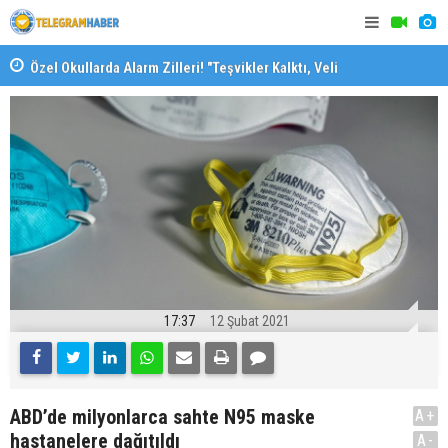
Özel Okullarda Alarm Zilleri! "Teşvikler Kalktı, Veli
"Toprağını
Devlet Okuluna Yöneldi"
17:37
12 Şubat 2021
ABD’de milyonlarca sahte N95 maske
A+
hastanelere dağıtıldı
A-