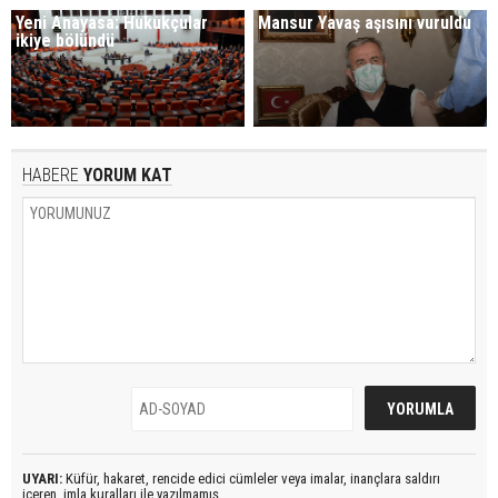
Yeni Anayasa: Hukukçular
Mansur Yavaş aşısını vuruldu
ikiye bölündü
HABERE
YORUM KAT
UYARI:
Küfür, hakaret, rencide edici cümleler veya imalar, inançlara saldırı
içeren, imla kuralları ile yazılmamış,