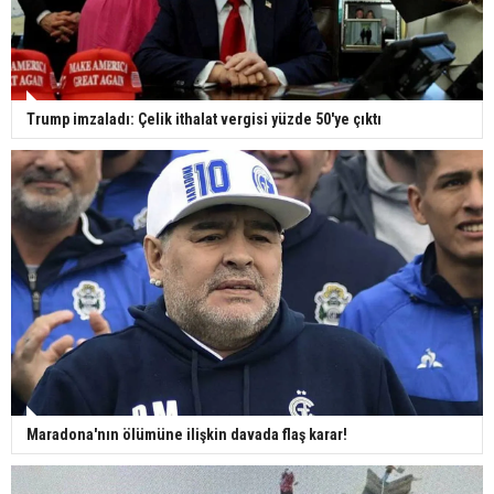
Trump imzaladı: Çelik ithalat vergisi yüzde 50'ye çıktı
Maradona'nın ölümüne ilişkin davada flaş karar!