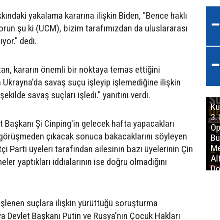
kındaki yakalama kararına ilişkin Biden, "Bence haklı
sorun şu ki (UCM), bizim tarafımızdan da uluslararası
yor." dedi.
tan, kararın önemli bir noktaya temas ettiğini
in Ukrayna'da savaş suçu işleyip işlemediğine ilişkin
şekilde savaş suçları işledi." yanıtını verdi.
Ku
3.
et Başkanı Şi Cinping'in gelecek hafta yapacakları
Op
, görüşmeden çıkacak sonuca bakacaklarını söyleyen
Bü
Me
i Parti üyeleri tarafından ailesinin bazı üyelerinin Çin
Al
meler yaptıkları iddialarının ise doğru olmadığını
Do
İm
şlenen suçlara ilişkin yürüttüğü soruşturma
 Devlet Başkanı Putin ve Rusya'nın Çocuk Hakları