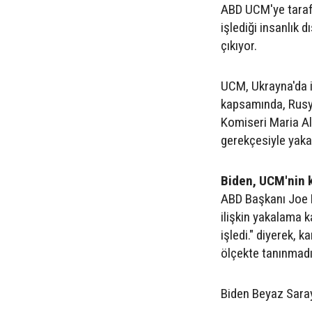
ABD UCM'ye taraf ül
işlediği insanlık
çıkıyor.
UCM, Ukrayna'da i
kapsamında, Rusya
Komiseri Maria A
gerekçesiyle yaka
Biden, UCM'nin k
ABD Başkanı Joe B
ilişkin yakalama ka
işledi." diyerek,
ölçekte tanınmadığ
Biden Beyaz Saray'