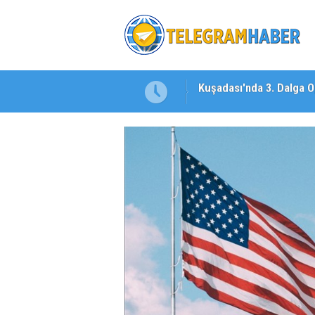
 Dosya: 2023 İmar Planları
İzmirli Firmadan Avrupa