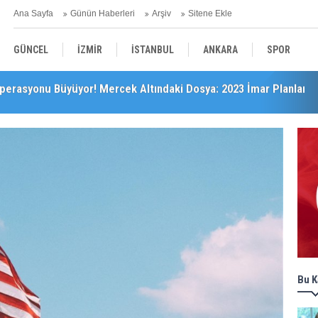
Ana Sayfa
Günün Haberleri
Arşiv
Sitene Ekle
GÜNCEL
İZMİR
İSTANBUL
ANKARA
SPOR
’da Önemli Başarı
YEREL
SAĞLIK
EKONOMİ
POLİTİKA
Bu K