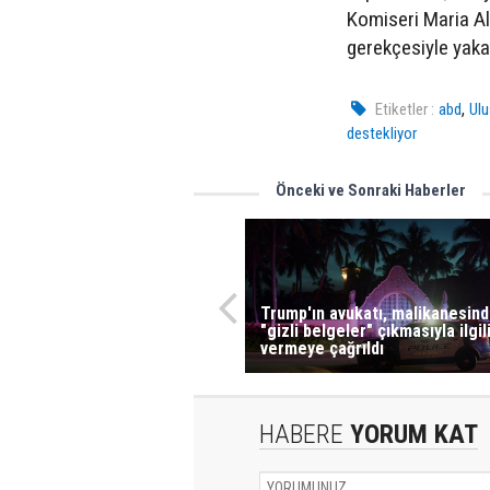
Komiseri Maria A
gerekçesiyle yaka
,
Etiketler :
abd
Ulu
destekliyor
Önceki ve Sonraki Haberler
Trump'ın avukatı, malikanesin
"gizli belgeler" çıkmasıyla ilgil
vermeye çağrıldı
HABERE
YORUM KAT