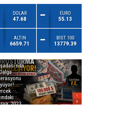
DOLAR
EURO
47.68
55.13
ALTIN
BIST 100
6659.71
13779.39
şadası'nda
İzmirli
 Dalga
Firmadan
erasyonu
Avrupa’da
yüyor!
Önemli Başarı
rcek
tındaki
sya: 2023
ar Planları