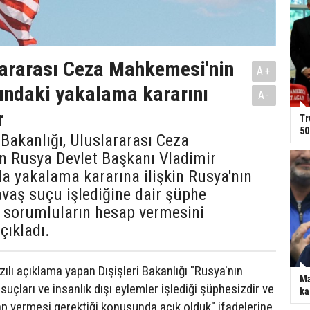
ararası Ceza Mahkemesi'nin
A+
ındaki yakalama kararını
A-
r
Tr
50
 Bakanlığı, Uluslararası Ceza
 Rusya Devlet Başkanı Vladimir
a yakalama kararına ilişkin Rusya'nın
vaş suçu işlediğine dair şüphe
e sorumluların hesap vermesini
açıkladı.
ılı açıklama yapan Dışişleri Bakanlığı "Rusya'nın
Ma
uçları ve insanlık dışı eylemler işlediği şüphesizdir ve
ka
p vermesi gerektiği konusunda açık olduk" ifadelerine