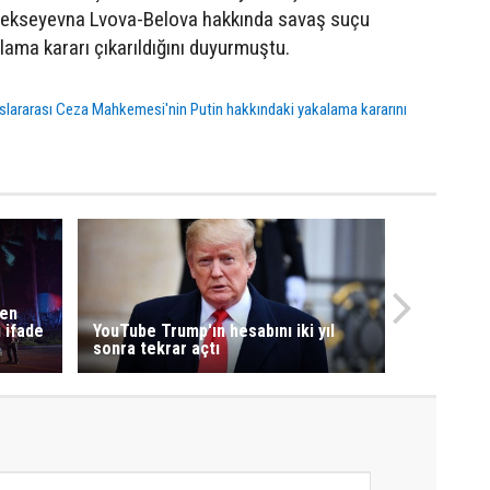
lekseyevna Lvova-Belova hakkında savaş suçu
lama kararı çıkarıldığını duyurmuştu.
slararası Ceza Mahkemesi'nin Putin hakkındaki yakalama kararını
den
i ifade
YouTube Trump'ın hesabını iki yıl
sonra tekrar açtı