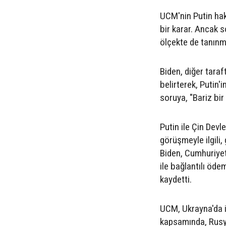
UCM'nin Putin hak
bir karar. Ancak 
ölçekte de tanınmı
Biden, diğer taraf
belirterek, Putin'
soruya, "Bariz bir 
Putin ile Çin Devl
görüşmeyle ilgili
Biden, Cumhuriyetç
ile bağlantılı öde
kaydetti.
UCM, Ukrayna'da i
kapsamında, Rusya