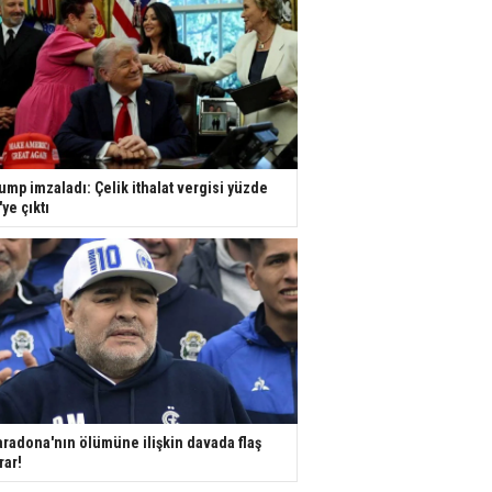
ump imzaladı: Çelik ithalat vergisi yüzde
'ye çıktı
radona'nın ölümüne ilişkin davada flaş
rar!