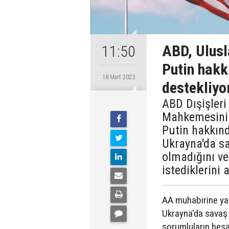
ABD, Ulusl
11:50
Putin hakk
18 Mart 2023
destekliyo
ABD Dışişleri
Mahkemesinin
Putin hakkınd
Ukrayna'da sa
olmadığını v
istediklerini 
AA muhabirine yaz
Ukrayna'da savaş s
sorumluların hesa