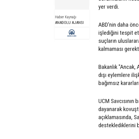
yer verdi.
Haber Kaynağı
ANADOLU AJANSI
ABD'nin daha önce
işlediğini tespit e
suçların uluslarar
kalmaması gerektiğ
Bakanlık "Ancak, 
dışı eylemlere il
bağımsız kararlar
UCM Savcısının ba
dayanarak kovuşt
açıklamasında, Sa
desteklediklerini b