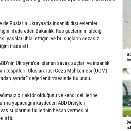
 de Rusların Ukrayna'da insanlık dışı eylemler
ttiğini ifade eden Bakanlık, Rus güçlerinin işlediği
ası yasaları ihlal ettiğini ve bu suçların cezasız
ini ifade etti.
Gö
be
ABD'nin Ukrayna'da işlenen savaş suçları ve insanlık
işkin tespitleri, Uluslararası Ceza Mahkemesi (UCM)
ından ayrıdır." değerlendirmesinde bulundu.
ğımsız bir aktör olduğunu ve kendi delillerine
urma yapacağını kaydeden ABD Dışişleri
vaş suçlarının faillerinin hesap vermesini
elirtti.
De
is