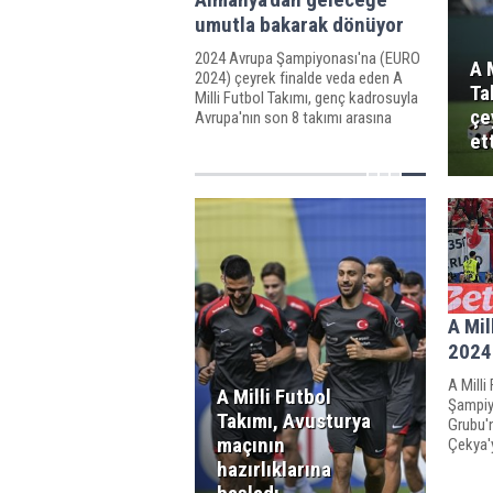
umutla bakarak dönüyor
2024 Avrupa Şampiyonası'na (EURO
A 
2024) çeyrek finalde veda eden A
Ta
Milli Futbol Takımı, genç kadrosuyla
çe
Avrupa'nın son 8 takımı arasına
kadar yükseldi ve gelecek turnuvalar
et
için umut verdi.
A Mil
2024
A Milli
A Milli Futbol
Şampiy
Takımı, Avusturya
Grubu'
maçının
Çekya'
çıkmayı
hazırlıklarına
turuna 