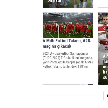
başladı
A Milli Futbol Takımı, 628.
maçına çıkacak
2024 Avrupa Futbol Şampiyonası
A 
(EURO 2024) F Grubu ikinci maçında
Ta
yarın Portekiz ile karşılaşacak A Milli
ma
Futbol Takımı, tarihindeki 628'inci
müsabakaya çıkacak.
ha
sü