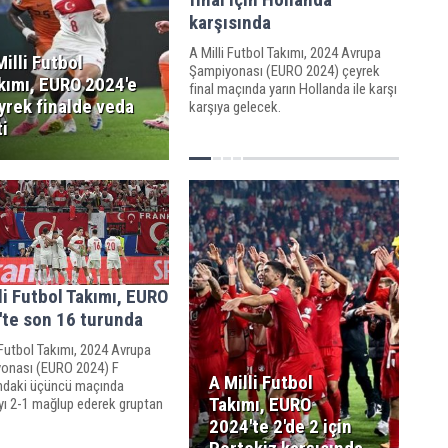
karşısında
A Milli Futbol Takımı, 2024 Avrupa
Milli Futbol
Şampiyonası (EURO 2024) çeyrek
kımı, EURO 2024'e
final maçında yarın Hollanda ile karşı
yrek finalde veda
karşıya gelecek.
ti
li Futbol Takımı, EURO
'te son 16 turunda
 Futbol Takımı, 2024 Avrupa
onası (EURO 2024) F
A Milli Futbol
ndaki üçüncü maçında
Takımı, EURO
yı 2-1 mağlup ederek gruptan
 başardı ve adını son 16
2024'te 2'de 2 için
yazdırdı.