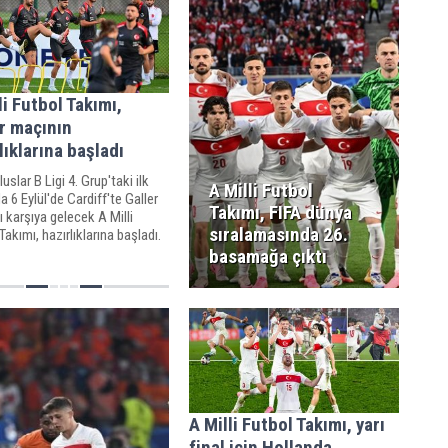
li Futbol Takımı,
r maçının
lıklarına başladı
uslar B Ligi 4. Grup'taki ilk
A Milli Futbol
 6 Eylül'de Cardiff'te Galler
Takımı, FIFA dünya
şı karşıya gelecek A Milli
sıralamasında 26.
Takımı, hazırlıklarına başladı.
basamağa çıktı
A Milli Futbol Takımı, yarı
final için Hollanda