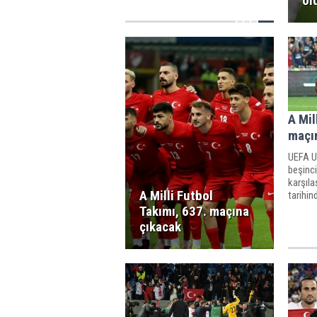
ol
A Mil
maçı
UEFA Ul
beşinci
karşıla
A Milli Futbol
tarihi
çıkaca
Takımı, 637. maçına
çıkacak