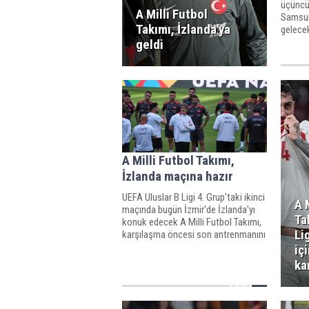
üçüncü
A Milli Futbol
Samsun'
Takımı, İzlanda'ya
gelecek
hazırlı
geldi
A Milli Futbol Takımı,
İzlanda maçına hazır
UEFA Uluslar B Ligi 4. Grup'taki ikinci
A 
maçında bugün İzmir'de İzlanda'yı
Ta
konuk edecek A Milli Futbol Takımı,
Li
karşılaşma öncesi son antrenmanını
yaptı.
iç
ka