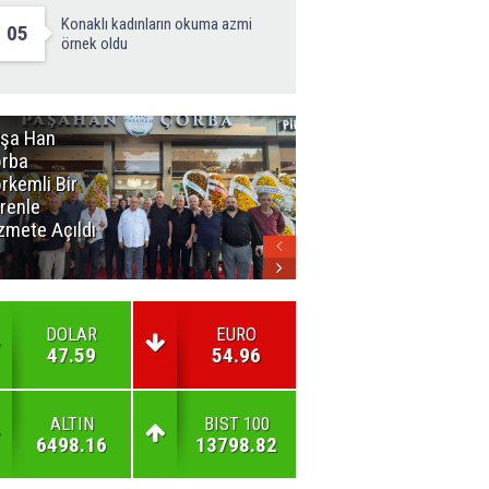
Konaklı kadınların okuma azmi
05
örnek oldu
şa Han
İnsan En Çok
rba
Açamadığı
rkemli Bir
Kapıları
renle
Hatırlar
zmete Açıldı
DOLAR
EURO
47.59
54.96
ALTIN
BIST 100
6498.16
13798.82