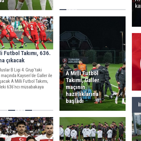
du
ka
li Futbol Takımı, 636.
na çıkacak
uslar B Ligi 4. Grup'taki
A Milli Futbol
 maçında Kayseri'de Galler ile
Takımı, Galler
şacak A Milli Futbol Takımı,
maçının
ndeki 636'ncı müsabakaya
k.
hazırlıklarına
başladı
İ