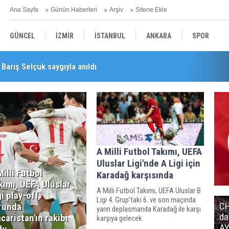
Ana Sayfa
Günün Haberleri
Arşiv
Sitene Ekle
GÜNCEL
İZMİR
İSTANBUL
ANKARA
SPOR
Barış Selçuk saygıyla anıldı
YEREL
SAĞLIK
EKONOMİ
POLİTİKA
A Milli Futbol Takımı, UEFA
Uluslar Ligi'nde A Ligi için
Milli Futbol
Karadağ karşısında
kımı, UEFA Uluslar
A Milli Futbol Takımı, UEFA Uluslar B
gi play-off
Ligi 4. Grup'taki 6. ve son maçında
CH
runda
yarın deplasmanda Karadağ ile karşı
da
caristan'ın rakibi
karşıya gelecek.
AY