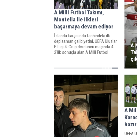
A Milli Futbol Takımı,
Montella ile ilkleri
başarmaya devam ediyor
İzlanda karşısında tarihindeki ilk
deplasman galibiyetini, UEFA Uluslar
A 
B Ligi 4. Grup dördüncü maçında 4-
Ta
2'lik sonuçla alan A Milli Futbol
Takımı, İtalyan teknik direktör
çı
Vincenzo Montella yönetiminde
ilkleri başarmaya devam ediyor.
A Mil
Kara
hazır
UEFA Ul