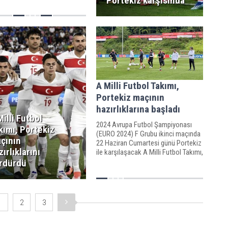
Portekiz karşısında
A Milli Futbol Takımı,
Portekiz maçının
hazırlıklarına başladı
Milli Futbol
2024 Avrupa Futbol Şampiyonası
kımı, Portekiz
(EURO 2024) F Grubu ikinci maçında
çının
22 Haziran Cumartesi günü Portekiz
zırlıklarını
ile karşılaşacak A Milli Futbol Takımı,
hazırlıklarına başladı.
rdürdü
1
2
3