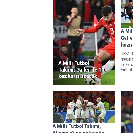
A Mil
Galle
hazır
UEFA Ul
maçında
A Milli Futbol
ile kar
Takımı, Galler ile 10.
Futbol 
kez karşılaşacak
A Milli Futbol Takımı,
Almanya'dan geleceğe