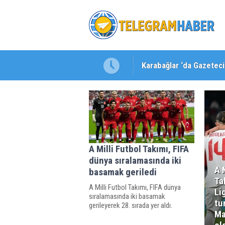
Karabağlar ‘da Gazeteci 
A Milli Futbol Takımı, FIFA
dünya sıralamasında iki
A 
basamak geriledi
Ta
A Milli Futbol Takımı, FIFA dünya
Li
sıralamasında iki basamak
tu
gerileyerek 28. sırada yer aldı.
Ma