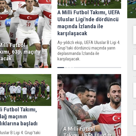
A Milli Futbol Takımı, UEFA
Uluslar Ligi'nde dördüncü
maçında İzlanda ile
karşılaşacak
Ay-yıldızlı ekip, UEFA Uluslar B Ligi 4.
Milli Futbol
Grup'taki dördüncü maçında yarın
kımı, 635. maçına
deplasmanda İzlanda ile
kacak
karşılaşacak.
li Futbol Takımı,
dağ maçının
lıklarına başladı
A Milli Futbol
uslar B Ligi 4. Grup'taki
Takımı, UEFA Uluslar