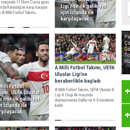
 maçında 11 Ekim Cuma günü
Ligi'nde ilk galibiyet
da Karadağ ile karşı karşıya
için İzlanda ile
 A Milli Futbol Takımı,
klarına başladı.
karşılaşacak
Pa
Ço
Gö
Tö
Hi
A Milli Futbol Takımı, UEFA
Uluslar Ligi'ne
beraberlikle başladı
Milli Futbol
A Milli Futbol Takımı, UEFA Uluslar B
kımı, UEFA Uluslar
Ligi 4. Grup ilk maçında
gi'nde ilk galibiyet
deplasmanda Galler ile 0-0 berabere
in İzlanda ile
kaldı.
rşılaşacak