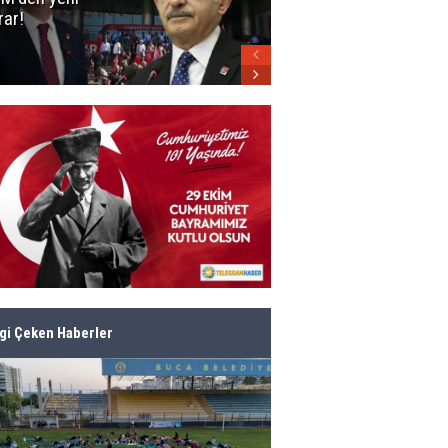
rar!
parti belli oldu!
lgi Çeken Haberler