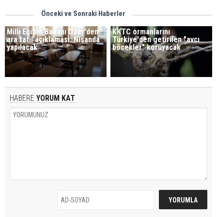
Önceki ve Sonraki Haberler
Milli Eğitim Bakanı Özer'den
KKTC ormanlarını
ara tatil açıklaması: Nisanda
Türkiye'den getirilen "avcı
yapılacak
böcekler" koruyacak
HABERE
YORUM KAT