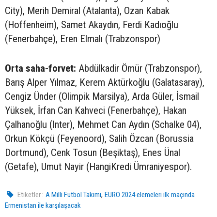
City), Merih Demiral (Atalanta), Ozan Kabak
(Hoffenheim), Samet Akaydın, Ferdi Kadıoğlu
(Fenerbahçe), Eren Elmalı (Trabzonspor)
Orta saha-forvet:
Abdülkadir Ömür (Trabzonspor),
Barış Alper Yılmaz, Kerem Aktürkoğlu (Galatasaray),
Cengiz Ünder (Olimpik Marsilya), Arda Güler, İsmail
Yüksek, İrfan Can Kahveci (Fenerbahçe), Hakan
Çalhanoğlu (Inter), Mehmet Can Aydın (Schalke 04),
Orkun Kökçü (Feyenoord), Salih Özcan (Borussia
Dortmund), Cenk Tosun (Beşiktaş), Enes Ünal
(Getafe), Umut Nayir (HangiKredi Ümraniyespor).
,
Etiketler :
A Milli Futbol Takımı
EURO 2024 elemeleri ilk maçında
Ermenistan ile karşılaşacak