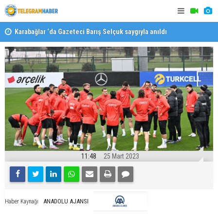
Karabağlar ‘da Gazeteci Barış Selçuk saygıyla anıldı
Konaklı ka
11:48
25 Mart 2023
ANADOLU AJANSI
Haber Kaynağı