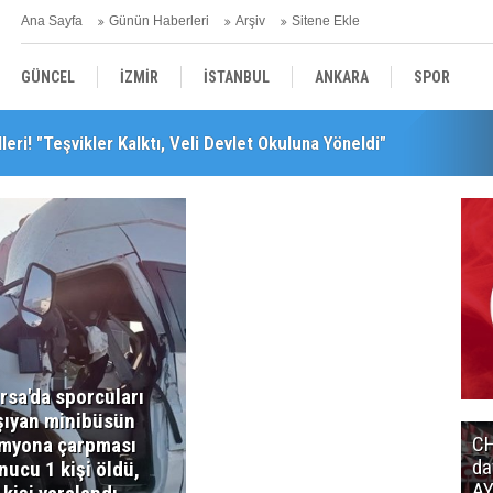
Ana Sayfa
Günün Haberleri
Arşiv
Sitene Ekle
GÜNCEL
İZMİR
İSTANBUL
ANKARA
SPOR
leri! "Teşvikler Kalktı, Veli Devlet Okuluna Yöneldi"
YEREL
SAĞLIK
EKONOMİ
POLİTİKA
leceğini Kaybeder!"
rsa'da sporcuları
şıyan minibüsün
CH
myona çarpması
da
nucu 1 kişi öldü,
AY