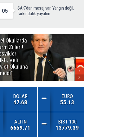
SAK’dan mesaj var; Yangın değil,
05
farkındalık yayalım
el Okullarda
"Toprağını
arm Zilleri!
Kaybeden
eşvikler
Geleceğini
lktı, Veli
Kaybeder!"
vlet Okuluna
neldi"
DOLAR
EURO
47.68
55.13
ALTIN
BIST 100
6659.71
13779.39