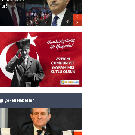
rar!
parti belli oldu!
lgi Çeken Haberler