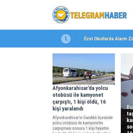
Özel Okullarda Alarm Zil
"Toprağını Kaybeden Ge
Afyonkarahisar'da yolcu
otobüsü ile kamyonet
çarpıştı, 1 kişi öldü, 16
Bu
kişi yaralandı
ta
Afyonkarahisar'ın Sandıklı ilçesinde
ka
yolcu otobüsü ile kamyonetin
so
çarpışması sonucu 1 kişi hayatını