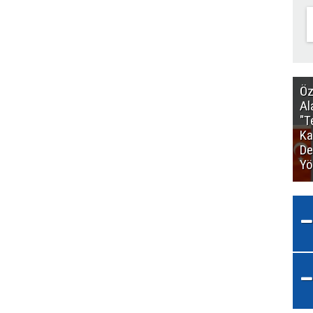
Öz
Al
"T
Ka
De
Yö