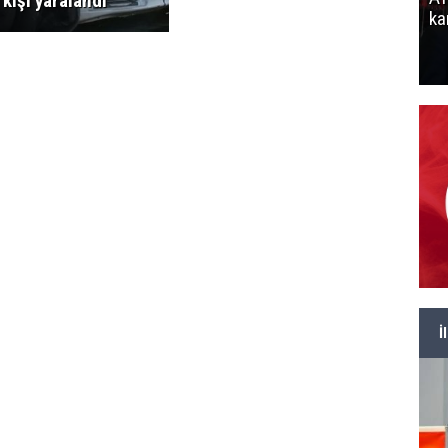
 kişi yaralandı
ka
İ