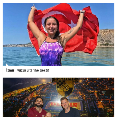
İzmirli yüzücü tarihe geçti!