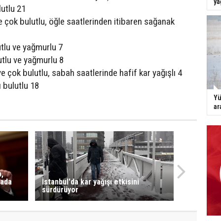
ya
lutlu 21
e çok bulutlu, öğle saatlerinden itibaren sağanak
tlu ve yağmurlu 7
tlu ve yağmurlu 8
e çok bulutlu, sabah saatlerinde hafif kar yağışlı 4
ı bulutlu 18
Yü
ar
,
mada
İstanbul'da kar yağışı etkisini
sürdürüyor