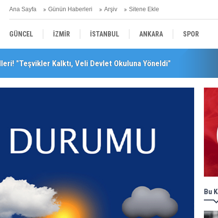
Ana Sayfa
Günün Haberleri
Arşiv
Sitene Ekle
GÜNCEL
İZMİR
İSTANBUL
ANKARA
SPOR
leri! "Teşvikler Kalktı, Veli Devlet Okuluna Yöneldi"
YEREL
SAĞLIK
EKONOMİ
POLİTİKA
leceğini Kaybeder!"
Bu K