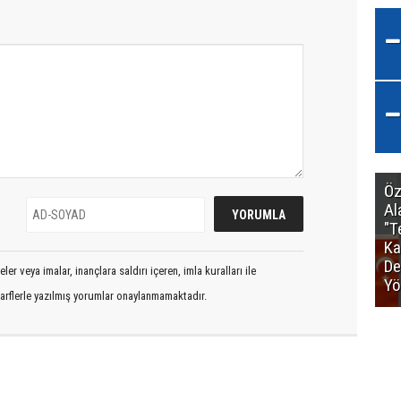
Öz
Al
"T
Ka
De
er veya imalar, inançlara saldırı içeren, imla kuralları ile
Yö
arflerle yazılmış yorumlar onaylanmamaktadır.