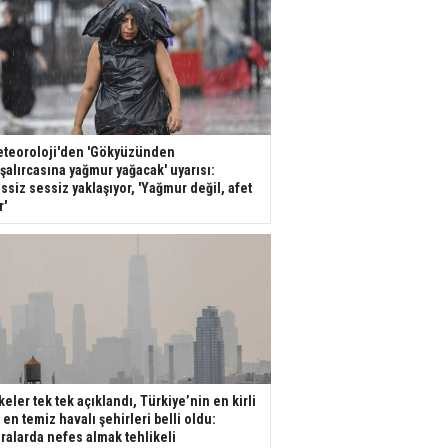
teoroloji'den 'Gökyüzünden
şalırcasına yağmur yağacak' uyarısı:
ssiz sessiz yaklaşıyor, 'Yağmur değil, afet
r'
keler tek tek açıklandı, Türkiye’nin en kirli
 en temiz havalı şehirleri belli oldu:
ralarda nefes almak tehlikeli