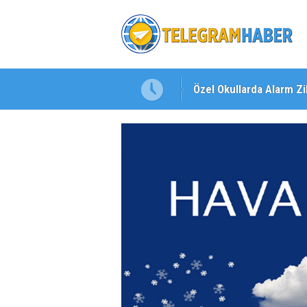
Özel Okullarda Alarm Zil
"Toprağını Kaybeden Ge