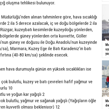
ığ oluşma tehlikesi bulunuyor.
 Müdürlüğü'nden alınan tahminlere göre, hava sıcaklığı
de 2 ila 5 derece azalacak, iç ve doğu bölgelerde 2 ila
 Rüzgar, kuzeybatı kesimlerde kuzeydoğu yönlerden,
 bölgelerde güney yönlerden orta kuvvette, Göller
u'nun güney ve doğusu ile Doğu Anadolu'nun kuzeyinde
Me
m/sa), Marmara, Kuzey Ege ile Batı Karadeniz'in batı
uy
ya
r fırtına (40-80 km/sa) şeklinde esecek.
enen hava durumuyla günün en yüksek sıcaklıkları ise
 çok bulutlu, kuzey ve batı çevreleri hafif yağmur ve
murlu 10
tlu ve yoğun kar yağışlı 2
çok bulutlu, yağmur ve sağanak yağışlı (Yağışların öğle
Me
de
ren kuvvetli olması bekleniyor) 12