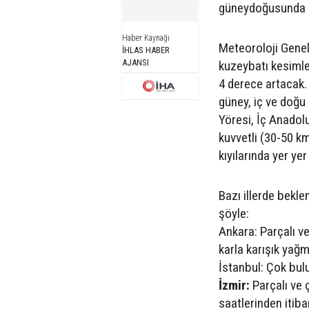
güneydoğusunda ç
Haber Kaynağı
Meteoroloji Genel
İHLAS HABER
AJANSI
kuzeybatı kesimler
4 derece artacak.
güney, iç ve doğu
Yöresi, İç Anadol
kuvvetli (30-50 k
kıyılarında yer ye
Bazı illerde bekl
şöyle:
Ankara: Parçalı ve
karla karışık yağ
İstanbul: Çok bulu
İzmir:
Parçalı ve 
saatlerinden itiba