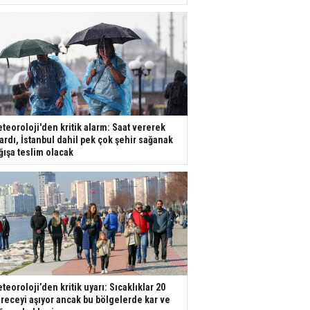
teoroloji'den kritik alarm: Saat vererek
ardı, İstanbul dahil pek çok şehir sağanak
ğışa teslim olacak
teoroloji’den kritik uyarı: Sıcaklıklar 20
receyi aşıyor ancak bu bölgelerde kar ve