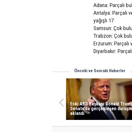
Adana: Parçalı bu
Antalya: Parçalı v
yağışlı 17
Samsun: Çok bulu
Trabzon: Çok bulu
Erzurum: Parçalı v
Diyarbakır: Parçal
Önceki ve Sonraki Haberler
Eski ABD Başkanı Donald Trump
Senato’da gerçekleşen duruş
aklandı