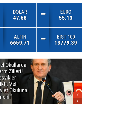
DOLAR
EURO
47.68
55.13
ALTIN
BIST 100
6659.71
13779.39
el Okullarda
"Toprağını
arm Zilleri!
Kaybeden
eşvikler
Geleceğini
lktı, Veli
Kaybeder!"
vlet Okuluna
neldi"