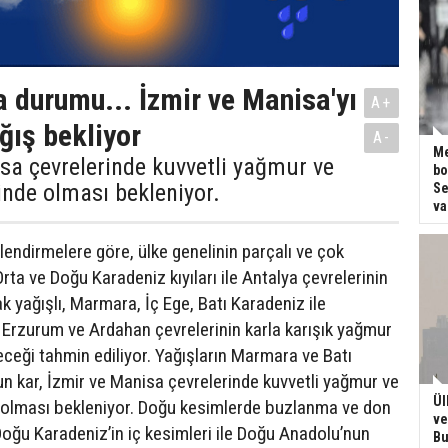
a durumu... İzmir ve Manisa'yı
A+
ğış bekliyor
A-
Me
sa çevrelerinde kuvvetli yağmur ve
bo
nde olması bekleniyor.
Se
va
lendirmelere göre, ülke genelinin parçalı ve çok
 Orta ve Doğu Karadeniz kıyıları ile Antalya çevrelerinin
 yağışlı, Marmara, İç Ege, Batı Karadeniz ile
, Erzurum ve Ardahan çevrelerinin karla karışık yağmur
eceği tahmin ediliyor. Yağışların Marmara ve Batı
n kar, İzmir ve Manisa çevrelerinde kuvvetli yağmur ve
Ül
 olması bekleniyor. Doğu kesimlerde buzlanma ve don
ve
Doğu Karadeniz’in iç kesimleri ile Doğu Anadolu’nun
Bu