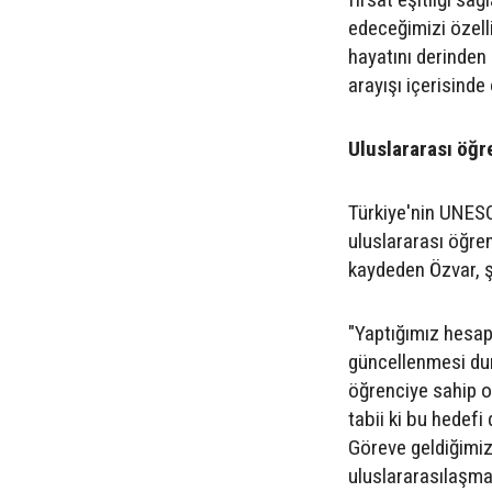
edeceğimizi özell
hayatını derinden 
arayışı içerisinde
Uluslararası öğr
Türkiye'nin UNESC
uluslararası öğren
kaydeden Özvar, 
"Yaptığımız hesap
güncellenmesi du
öğrenciye sahip ol
tabii ki bu hedefi
Göreve geldiğimi
uluslararasılaşma