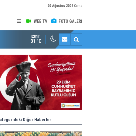
07 Ağustos 2026
Cuma
WEB TV
FOTO GALERİ
İzmir
Konaklı kadınların okuma azmi örnek oldu
31 °C
ategorideki Diğer Haberler