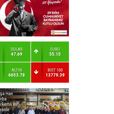
DOLAR
EURO
47.69
55.15
ALTIN
BIST 100
6653.78
13779.39
şa Han
İnsan En Çok
rba
Açamadığı
rkemli Bir
Kapıları
renle
Hatırlar