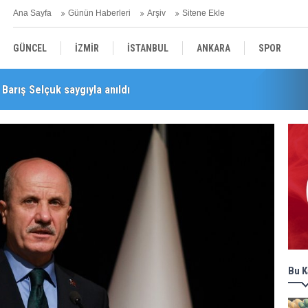
Ana Sayfa
Günün Haberleri
Arşiv
Sitene Ekle
GÜNCEL
İZMİR
İSTANBUL
ANKARA
SPOR
Barış Selçuk saygıyla anıldı
YEREL
SAĞLIK
EKONOMİ
POLİTİKA
Bu K