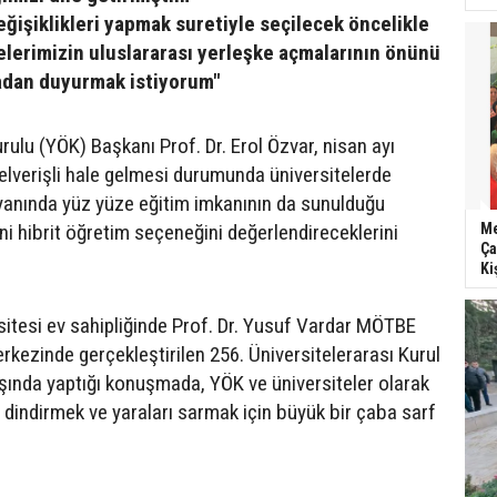
ğişiklikleri yapmak suretiyle seçilecek öncelikle
elerimizin uluslararası yerleşke açmalarının önünü
adan duyurmak istiyorum"
ulu (YÖK) Başkanı Prof. Dr. Erol Özvar, nisan ayı
 elverişli hale gelmesi durumunda üniversitelerde
yanında yüz yüze eğitim imkanının da sunulduğu
Me
i hibrit öğretim seçeneğini değerlendireceklerini
Ça
Ki
sitesi ev sahipliğinde Prof. Dr. Yusuf Vardar MÖTBE
kezinde gerçekleştirilen 256. Üniversitelerarası Kurul
lışında yaptığı konuşmada, YÖK ve üniversiteler olarak
 dindirmek ve yaraları sarmak için büyük bir çaba sarf