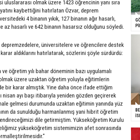
i uluslararası olmak üzere 1423 öğrencinin yanı sıra
yatını kaybettiğini hatırlatan Özvar, deprem
ersitedeki 4 binanın yıkık, 127 binanın ağır hasarlı,
GÖ
Pİ
ve az hasarlı ve 642 binanın hasarsız olduğunu söyledi.
 depremzedelere, üniversitelere ve öğrencilere destek
 karar aldıklarını hatırlatarak, sözlerini şöyle sürdürdü:
 ve öğretim yılı bahar döneminin bazı uygulamalı
olmak üzere uzaktan öğretim yoluyla eğitimlerin
 bir karar almıştık. Yine daha önce ifade ettiğim
ı nisan ayı başı itibarıyla yeniden gözden geçirerek
li hale gelmesi durumunda uzaktan eğitimin yanında yüz
BE
ının da sunulduğu harmanlanmış yani hibrit öğretim
İS
endireceğimizi dile getirmiştim. Yükseköğretim Kurulu
celiğimiz yükseköğretim sistemimizin afet sonrasında
ormalleştirilmesidir."