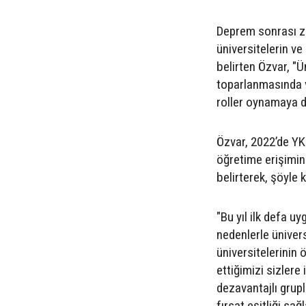
Deprem sonrası za
üniversitelerin ve
belirten Özvar, "Ü
toparlanmasında 
roller oynamaya d
Özvar, 2022’de YK
öğretime erişimin 
belirterek, şöyle 
"Bu yıl ilk defa u
nedenlerle üniver
üniversitelerinin
ettiğimizi sizlere
dezavantajlı grup
fırsat eşitliği sa