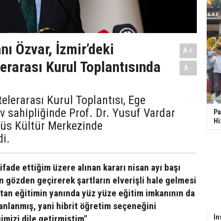
ı Özvar, İzmir’deki
A+
lerarası Kurul Toplantısında
A-
telerarası Kurul Toplantısı, Ege
ev sahipliğinde Prof. Dr. Yusuf Vardar
Pa
Hi
s Kültür Merkezinde
di.
ifade ettiğim üzere alınan kararı nisan ayı başı
en gözden geçirerek şartların elverişli hale gelmesi
an eğitimin yanında yüz yüze eğitim imkanının da
nlanmış, yani hibrit öğretim seçeneğini
mizi dile getirmiştim"
İn