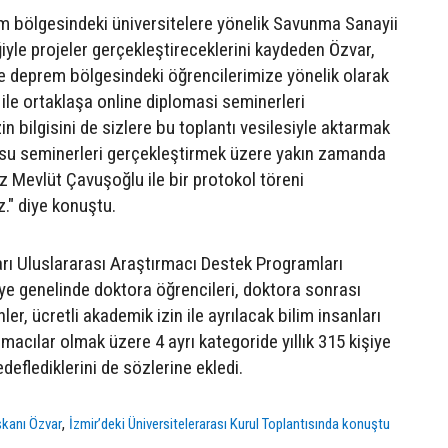
 bölgesindeki üniversitelere yönelik Savunma Sanayii
iğiyle projeler gerçekleştireceklerini kaydeden Özvar,
de deprem bölgesindeki öğrencilerimize yönelik olarak
ı ile ortaklaşa online diplomasi seminerleri
 bilgisini de sizlere bu toplantı vesilesiyle aktarmak
usu seminerleri gerçekleştirmek üzere yakın zamanda
z Mevlüt Çavuşoğlu ile bir protokol töreni
." diye konuştu.
ları Uluslararası Araştırmacı Destek Programları
e genelinde doktora öğrencileri, doktora sonrası
r, ücretli akademik izin ile ayrılacak bilim insanları
macılar olmak üzere 4 ayrı kategoride yıllık 315 kişiye
eflediklerini de sözlerine ekledi.
,
kanı Özvar
İzmir’deki Üniversitelerarası Kurul Toplantısında konuştu