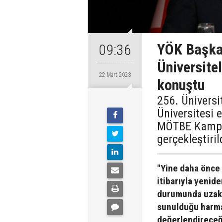
YÖK Başkan
09:36
Üniversite
22 Mart 2023
konuştu
256. Üniversi
Üniversitesi 
MÖTBE Kampü
gerçekleştiril
"Yine daha önce 
itibarıyla yenid
durumunda uzakt
sunulduğu harma
değerlendireceği