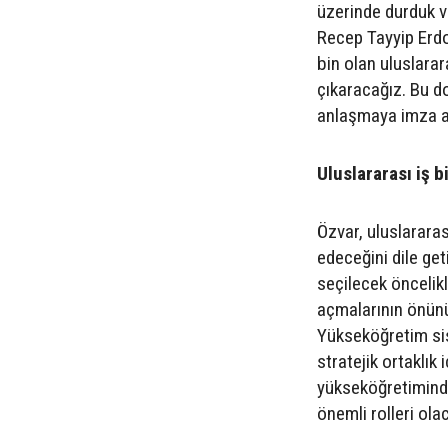
üzerinde durduk 
Recep Tayyip Erdo
bin olan uluslarar
çıkaracağız. Bu d
anlaşmaya imza at
Uluslararası iş bi
Özvar, uluslararas
edeceğini dile get
seçilecek öncelikl
açmalarının önün
Yükseköğretim sis
stratejik ortaklık
yükseköğretiminde
önemli rolleri olac