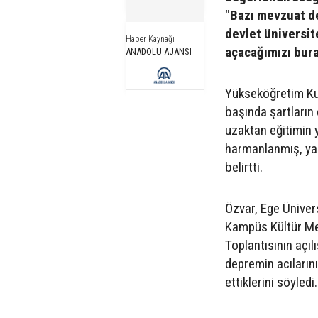
"Bazı mevzuat de
devlet üniversit
Haber Kaynağı
açacağımızı bur
ANADOLU AJANSI
Yükseköğretim Kur
başında şartların
uzaktan eğitimin 
harmanlanmış, yan
belirtti.
Özvar, Ege Üniver
Kampüs Kültür Mer
Toplantısının açı
depremin acılarını
ettiklerini söyledi.