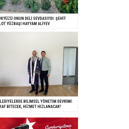
KYÜZÜ ONUN DELİ SEVDASIYDI: ŞEHİT
LOT YÜZBAŞI HAYYAM ALİYEV
LEDİYELERDE BİLİMSEL YÖNETİM DEVRİMİ:
RAF BİTECEK, HİZMET HIZLANACAK!