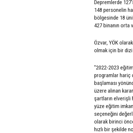
Depremlerde 127's
148 personelin ha
bölgesinde 18 üniv
427 binanın orta 
Özvar, YÖK olarak
olmak için bir dizi
"2022-2023 eğitim
programlar hariç 
başlaması yönünde
üzere alınan karar
şartların elveriş
yüze eğitim imkan
seçeneğini değerl
olarak birinci ön
hızlı bir şekilde n