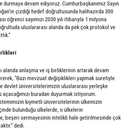
ve durmaya devam ediyoruz. Cumhurbaşkanımız Sayın
ğan'ın çizdiği hedef doğrultusunda halihazırda 300
ası öğrenci sayımızı 2030 yılı itibarıyla 1 milyona
oğrultuda uluslararası alanda da pek çok protokol ve
tık."
rlikleri
ı alanda anlaşma ve iş birliklerinin artarak devam
irerek, "Bazı mevzuat değişiklikleri yapmak suretiyle
e devlet üniversitelerimizin uluslararası yerleşke
ü açacağımızı buradan duyurmak istiyorum.
temimizin kıymetli üniversitelerinin ülkemizin
 içinde bulunduğu ülkelerde, o ülkelerin
, beşeri sermayesinin nitelikli hale getirilmesinde çok
aktır." dedi.