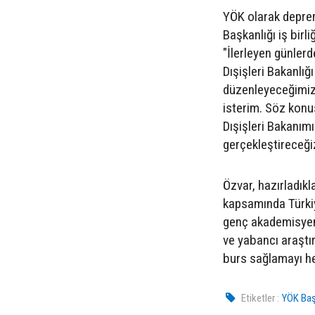
YÖK olarak deprem
Başkanlığı iş birl
"İlerleyen günler
Dışişleri Bakanlığ
düzenleyeceğimizin
isterim. Söz kon
Dışişleri Bakanımı
gerçekleştireceğiz
Özvar, hazırladık
kapsamında Türkiy
genç akademisyenle
ve yabancı araştır
burs sağlamayı hed
Etiketler :
YÖK Baş