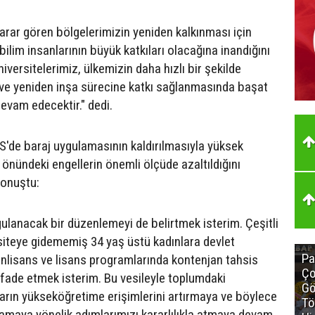
rar gören bölgelerimizin yeniden kalkınması için
 bilim insanlarının büyük katkıları olacağına inandığını
niversitelerimiz, ülkemizin daha hızlı bir şekilde
ve yeniden inşa sürecine katkı sağlanmasında başat
evam edecektir." dedi.
S'de baraj uygulamasının kaldırılmasıyla yüksek
önündeki engellerin önemli ölçüde azaltıldığını
konuştu:
ygulanacak bir düzenlemeyi de belirtmek isterim. Çeşitli
siteye gidememiş 34 yaş üstü kadınlara devlet
Pa
 önlisans ve lisans programlarında kontenjan tahsis
Ço
 ifade etmek isterim. Bu vesileyle toplumdaki
Gö
ların yükseköğretime erişimlerini artırmaya ve böylece
Tö
ğlamaya yönelik adımlarımızı kararlılıkla atmaya devam