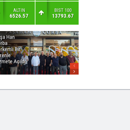
ALTIN
BIST 100
6526.57
13793.67
şa Han
İnsan En Çok
rba
Açamadığı
rkemli Bir
Kapıları
renle
Hatırlar
zmete Açıldı