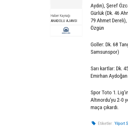
Aydın), Şeref Özc
Gürlük (Dk. 46 Ah
Haber Kaynağı
79 Ahmet Dereli), 
ANADOLU AJANSI
Özgün
Goller: Dk. 68 Ta
Samsunspor)
Sarı kartlar: Dk. 
Emirhan Aydoğan 
Spor Toto 1. Lig'
Altınordu’yu 2-0 y
maça çıkardı.
Etiketler :
Yılport 