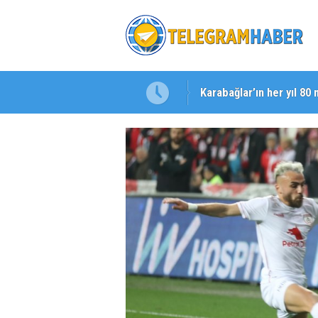
Karabağlar’ın her yıl 80 
Başkan Eşki’den Çamdib