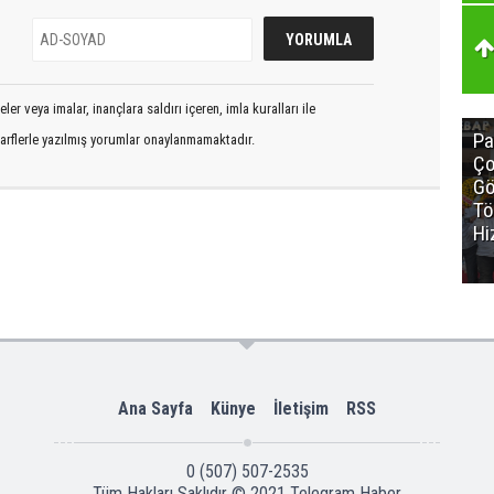
er veya imalar, inançlara saldırı içeren, imla kuralları ile
Pa
arflerle yazılmış yorumlar onaylanmamaktadır.
Ço
Gö
Tö
Hi
Ana Sayfa
Künye
İletişim
RSS
0 (507) 507-2535
Tüm Hakları Saklıdır © 2021
Telegram Haber