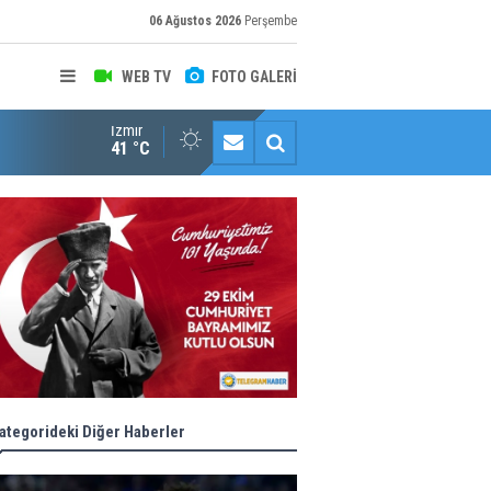
06 Ağustos 2026
Perşembe
WEB TV
FOTO GALERİ
İzmir
Halk istedi, ESHOT düzenledi
41 °C
ategorideki Diğer Haberler