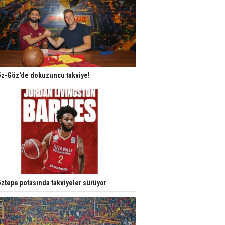
z-Göz'de dokuzuncu takviye!
ztepe potasında takviyeler sürüyor