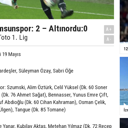
msunspor: 2 – Altınordu:0
A+
Toto 1. Lig
A-
12
i 19 Mayıs
ardeşler, Süleyman Özay, Sabri Öğe
r: Szumski, Alim Öztürk, Celil Yüksel (Dk. 60 Soner
 (Dk. 76 Ahmet Sağat), Bennasser, Yunus Emre Çift,
uf Abdioğlu (Dk. 60 Cihan Kahraman), Osman Çelik,
i Ülgen), Tangue (Dk. 85 Tomane)
İz
re Yanar, Kubilay Aktaş, Metehan Yılmaz (Dk. 72 Recep