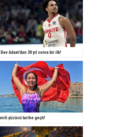
 Dev Adam'dan 30 yıl sonra bir ilk!
mirli yüzücü tarihe geçti!