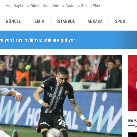
Ana Sayfa
Günün Haberleri
Arşiv
Sitene Ekle
GÜNCEL
İZMİR
İSTANBUL
ANKARA
SPOR
milyon lirası sahipsiz atıklara gidiyor
i’nde esnaf turu
YEREL
SAĞLIK
EKONOMİ
POLİTİKA
Bu K