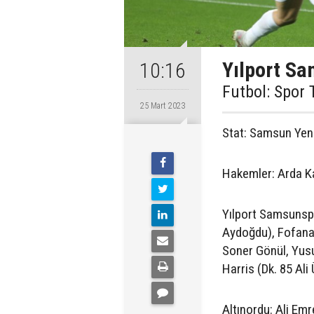
Yılport Sa
10:16
Futbol: Spor 
25 Mart 2023
Stat: Samsun Yen
Hakemler: Arda K
Yılport Samsunspo
Aydoğdu), Fofana
Soner Gönül, Yus
Harris (Dk. 85 Al
Altınordu: Ali Em