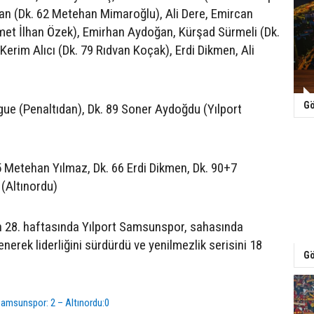
an (Dk. 62 Metehan Mimaroğlu), Ali Dere, Emircan
met İlhan Özek), Emirhan Aydoğan, Kürşad Sürmeli (Dk.
Kerim Alıcı (Dk. 79 Rıdvan Koçak), Erdi Dikmen, Ali
Gö
ngue (Penaltıdan), Dk. 89 Soner Aydoğdu (Yılport
45 Metehan Yılmaz, Dk. 66 Erdi Dikmen, Dk. 90+7
(Altınordu)
in 28. haftasında Yılport Samsunspor, sahasında
enerek liderliğini sürdürdü ve yenilmezlik serisini 18
Gö
Samsunspor: 2 – Altınordu:0