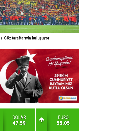
z-Göz taraftarıyla buluşuyor
DOLAR
EURO
47.59
55.05