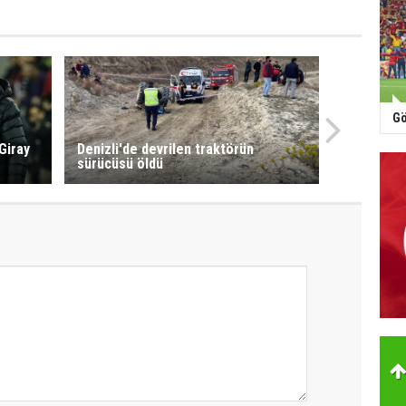
Gö
Giray
Denizli'de devrilen traktörün
sürücüsü öldü